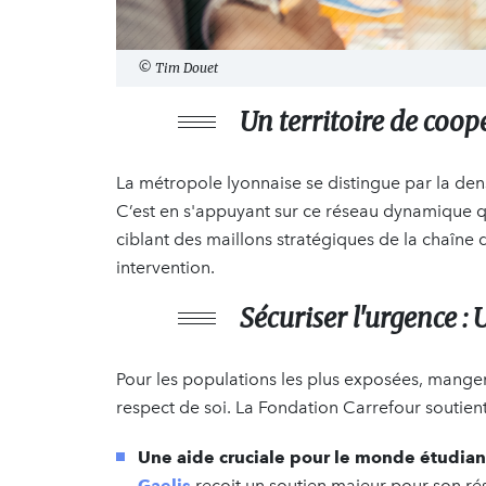
© Tim Douet
Un territoire de coop
La métropole lyonnaise se distingue par la densi
C’est en s'appuyant sur ce réseau dynamique qu
ciblant des maillons stratégiques de la chaîne 
intervention.
Sécuriser l'urgence :
Pour les populations les plus exposées, manger
respect de soi. La Fondation Carrefour soutient
Une aide cruciale pour le monde étudiant
Gaelis
reçoit un soutien majeur pour son ré