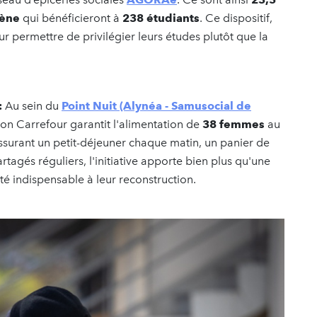
iène
qui bénéficieront à
238 étudiants
. Ce dispositif,
eur permettre de privilégier leurs études plutôt que la
:
Au sein du
Point Nuit (Alynéa - Samusocial de
ion Carrefour garantit l'alimentation de
38 femmes
au
ssurant un petit-déjeuner chaque matin, un panier de
tagés réguliers, l'initiative apporte bien plus qu'une
lité indispensable à leur reconstruction.