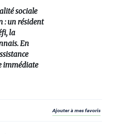
lité sociale
 : un résident
i, la
onnais. En
ssistance
nce immédiate
Ajouter à mes favoris