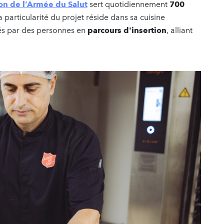
on de l’Armée du Salut
sert quotidiennement
700
 particularité du projet réside dans sa cuisine
és par des personnes en
parcours d'insertion
, alliant