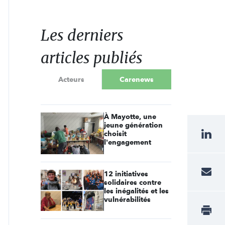
Les derniers
articles publiés
Acteurs
Carenews
À Mayotte, une
jeune génération
choisit
l'engagement
12 initiatives
solidaires contre
les inégalités et les
vulnérabilités