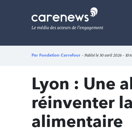
Aller
au
Carenews,
contenu
Le
principal
média
des
acteurs
de
l'engagement
Par
Fondation Carrefour
- Publié le 30 avril 2026 - 10:4
Lyon : Une a
réinventer la
alimentaire