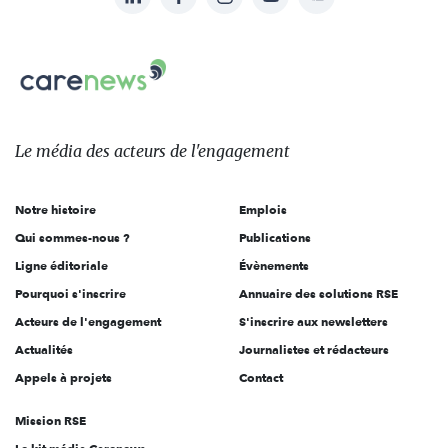
nous
Carenews,
sur:
Le
média
des
Le média
des acteurs
de l'engagement
acteurs
de
Notre histoire
Emplois
l'engagement
Qui sommes-nous ?
Publications
Ligne éditoriale
Évènements
Pourquoi s'inscrire
Annuaire des solutions RSE
Acteurs de l'engagement
S'inscrire aux newsletters
Actualités
Journalistes et rédacteurs
Appels à projets
Contact
Mission RSE