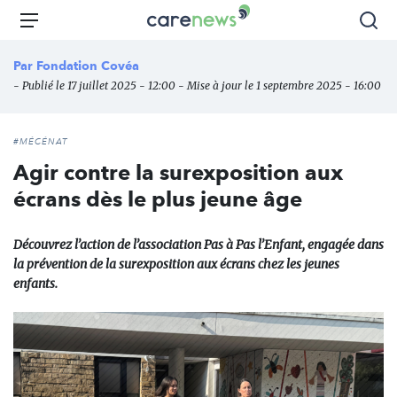
Aller
Carenews,
Menu
Rec
au
Le
contenu
média
Par
Fondation Covéa
principal
des
- Publié le 17 juillet 2025 - 12:00 - Mise à jour le 1 septembre 2025 - 16:00
acteurs
de
l'engagement
#MÉCÉNAT
Agir contre la surexposition aux
écrans dès le plus jeune âge
Découvrez l’action de l’association Pas à Pas l’Enfant, engagée dans
la prévention de la surexposition aux écrans chez les jeunes
enfants.