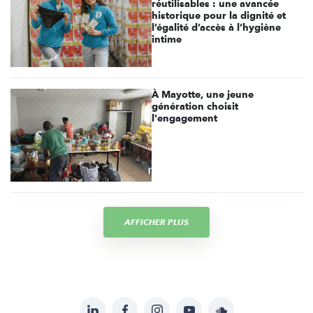
réutilisables : une avancée
historique pour la dignité et
l’égalité d’accès à l’hygiène
intime
À Mayotte, une jeune
génération choisit
l'engagement
AFFICHER PLUS
LinkedIn
Facebook
Instagram
YouTube
Soundcloud
Suivez-