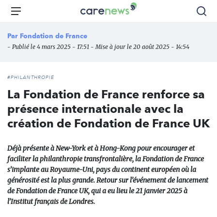
Aller
Carenews,
Menu
Rec
au
Le
contenu
média
Par
Fondation de France
principal
des
- Publié le 4 mars 2025 - 17:51 - Mise à jour le 20 août 2025 - 14:54
acteurs
de
l'engagement
#PHILANTHROPIE
La Fondation de France renforce sa
présence internationale avec la
création de Fondation de France UK
Déjà présente à New-York et à Hong-Kong pour encourager et
faciliter la philanthropie transfrontalière, la Fondation de France
s’implante au Royaume-Uni, pays du continent européen où la
générosité est la plus grande. Retour sur l’événement de lancement
de Fondation de France UK, qui a eu lieu le 21 janvier 2025 à
l’Institut français de Londres.