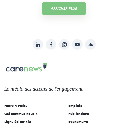
AFFICHER PLUS
LinkedIn
Facebook
Instagram
YouTube
Soundcloud
Suivez-
nous
Carenews,
sur:
Le
média
des
Le média
des acteurs
de l'engagement
acteurs
de
Notre histoire
Emplois
l'engagement
Qui sommes-nous ?
Publications
Ligne éditoriale
Évènements