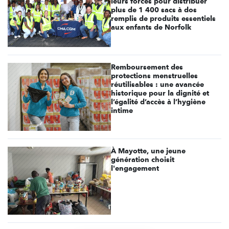
leurs forces pour distribuer
plus de 1 400 sacs à dos
remplis de produits essentiels
aux enfants de Norfolk
Remboursement des
protections menstruelles
réutilisables : une avancée
historique pour la dignité et
l’égalité d’accès à l’hygiène
intime
À Mayotte, une jeune
génération choisit
l'engagement