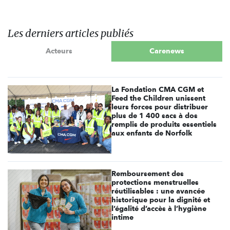
Les derniers articles publiés
Acteurs
Carenews
La Fondation CMA CGM et
Feed the Children unissent
leurs forces pour distribuer
plus de 1 400 sacs à dos
remplis de produits essentiels
aux enfants de Norfolk
Remboursement des
protections menstruelles
réutilisables : une avancée
historique pour la dignité et
l’égalité d’accès à l’hygiène
intime