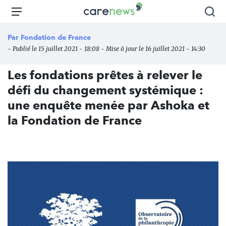
Aller
Carenews,
Menu
Rec
au
Le
contenu
média
Par
Fondation de France
principal
des
- Publié le 15 juillet 2021 - 18:08 - Mise à jour le 16 juillet 2021 - 14:30
acteurs
de
Les fondations prêtes à relever le
l'engagement
défi du changement systémique :
une enquête menée par Ashoka et
la Fondation de France