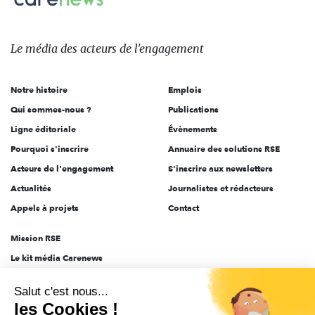
Le
média
des
Le média
des acteurs
de l'engagement
acteurs
de
Notre histoire
Emplois
l'engagement
Qui sommes-nous ?
Publications
Ligne éditoriale
Évènements
Pourquoi s'inscrire
Annuaire des solutions RSE
Acteurs de l'engagement
S'inscrire aux newsletters
Actualités
Journalistes et rédacteurs
Appels à projets
Contact
Mission RSE
Le kit média Carenews
Groupe AEF
Salut c'est nous...
AEF info
les Cookies !