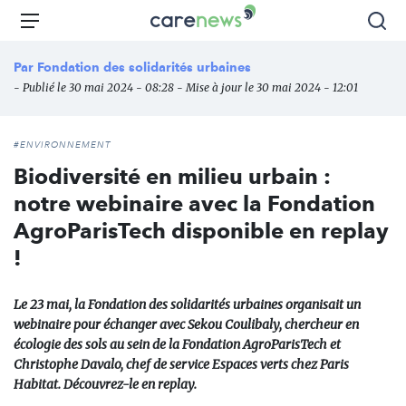
Aller
Carenews,
Menu
Rec
au
Le
contenu
média
Par
Fondation des solidarités urbaines
principal
des
- Publié le 30 mai 2024 - 08:28 - Mise à jour le 30 mai 2024 - 12:01
acteurs
de
l'engagement
#ENVIRONNEMENT
Biodiversité en milieu urbain :
notre webinaire avec la Fondation
AgroParisTech disponible en replay
!
Le 23 mai, la Fondation des solidarités urbaines organisait un
webinaire pour échanger avec Sekou Coulibaly, chercheur en
écologie des sols au sein de la Fondation AgroParisTech et
Christophe Davalo, chef de service Espaces verts chez Paris
Habitat. Découvrez-le en replay.