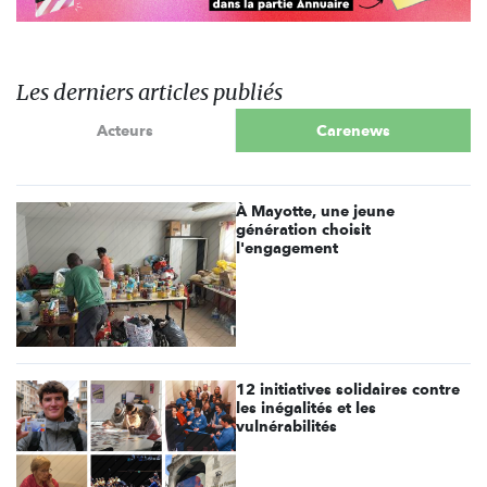
Les derniers articles publiés
Acteurs
Carenews
À Mayotte, une jeune
génération choisit
l'engagement
12 initiatives solidaires contre
les inégalités et les
vulnérabilités