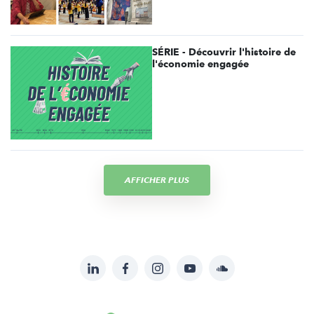
SÉRIE - Découvrir l'histoire de
l'économie engagée
AFFICHER PLUS
LinkedIn
Facebook
Instagram
YouTube
Soundcloud
Suivez-
nous