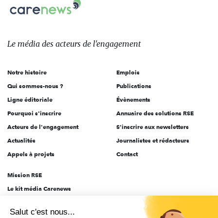
Carenews,
sur:
Le
média
des
Le média
des acteurs
de l'engagement
acteurs
de
Notre histoire
Emplois
l'engagement
Qui sommes-nous ?
Publications
Ligne éditoriale
Évènements
Pourquoi s'inscrire
Annuaire des solutions RSE
Acteurs de l'engagement
S'inscrire aux newsletters
Actualités
Journalistes et rédacteurs
Appels à projets
Contact
Mission RSE
Le kit média Carenews
Groupe AEF
Salut c'est nous...
AEF info