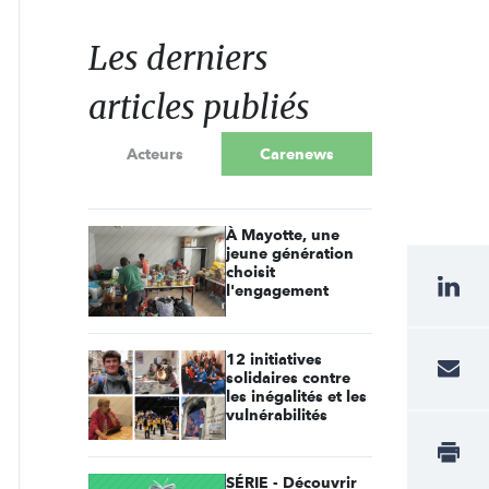
Les derniers
articles publiés
Acteurs
Carenews
À Mayotte, une
jeune génération
choisit
l'engagement
12 initiatives
solidaires contre
les inégalités et les
vulnérabilités
SÉRIE - Découvrir