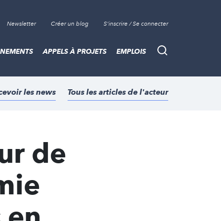
Newsletter
Créer un blog
S'inscrire / Se connecter
ÈNEMENTS
APPELS À PROJETS
EMPLOIS
Recherche
cevoir les news
Tous les articles de l'acteur
ur de
omie
s en