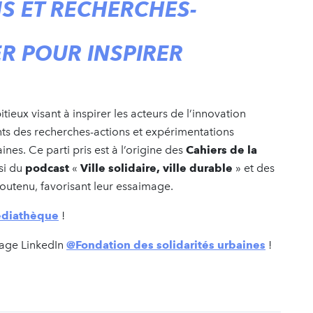
S ET RECHERCHES-
ER POUR INSPIRER
itieux visant à inspirer les acteurs de l’innovation
ts des recherches-actions et expérimentations
nes. Ce parti pris est à l’origine des
Cahiers de la
si du
podcast
«
Ville solidaire, ville durable
» et des
outenu, favorisant leur essaimage.
diathèque
!
page LinkedIn
@Fondation des solidarités urbaines
!