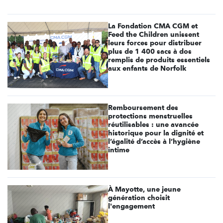
La Fondation CMA CGM et
Feed the Children unissent
leurs forces pour distribuer
plus de 1 400 sacs à dos
remplis de produits essentiels
aux enfants de Norfolk
Remboursement des
protections menstruelles
réutilisables : une avancée
historique pour la dignité et
l’égalité d’accès à l’hygiène
intime
À Mayotte, une jeune
génération choisit
l'engagement