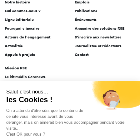
Notre histoire
Emplois
l'engagement
Qui sommes-nous ?
Publications
Ligne éditoriale
Évènements
Pourquoi s'inscrire
Annuaire des solutions RSE
Acteurs de l'engagement
S'inscrire aux newsletters
Actualités
Journalistes et rédacteurs
Appels à projets
Contact
Mission RSE
Le kit média Carenews
Groupe AEF
Salut c'est nous...
AEF info
les Cookies !
Novethic
On a attendu d'être sûrs que le contenu de
PRODURABLE
ce site vous intéresse avant de vous
Inclusiv Day
déranger, mais on aimerait bien vous accompagner pendant votre
visite...
C'est OK pour vous ?