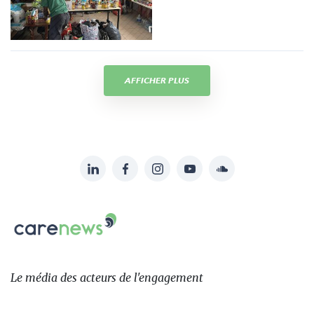
AFFICHER PLUS
LinkedIn
Facebook
Instagram
YouTube
Soundcloud
Suivez-
nous
Carenews,
sur:
Le
média
des
Le média
des acteurs
de l'engagement
acteurs
de