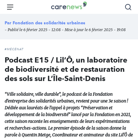
Aller
Carenews,
Menu
Rec
au
Le
contenu
média
Par
Fondation des solidarités urbaines
principal
des
- Publié le 6 février 2025 - 12:08 - Mise à jour le 6 février 2025 - 19:08
acteurs
de
l'engagement
#MÉCÉNAT
Podcast E15 / Lil’Ô, un laboratoire
de biodiversité et de restauration
des sols sur L’Île-Saint-Denis
“Ville solidaire, ville durable”, le podcast de la Fondation
d’entreprise des solidarités urbaines, revient pour une 3e saison !
Dédiée aux lauréats de l’appel à projets “Préservation et
développement de la biodiversité” lancé par la Fondation en 2021,
cette saison raconte les enseignements de leurs expérimentations
et recherches-actions. Le premier épisode de la saison donne la
parole à Quentin Metge, Coordinateur et animateur du site Lil'Ô de