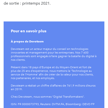
de sortie : printemps 2021.
Pour en savoir plus
À propos de Devoteam
Devoteam est un acteur majeur du conseil en technologies
innovantes et management pour les entreprises. Nos 7 600
professionnels sont engagés à faire gagner la bataille du digital à
nos clients.
Présent dans 18 pays d’Europe et du Moyen-Orient et fort de
plus de 25 ans d’expérience, nous mettons la ‘Technologie au
service de l’Homme’ afin de créer de la valeur pour nos clients,
nos partenaires, et nos employés.
Devoteam a réalisé un chiffre d’affaires de 761,9 millions d’euros
en 2019.
Chez Devoteam, nous sommes “Digital Transformakers”.
ISIN: FR 0000073793, Reuters: DVTM.PA, Bloomberg: DEVO FP