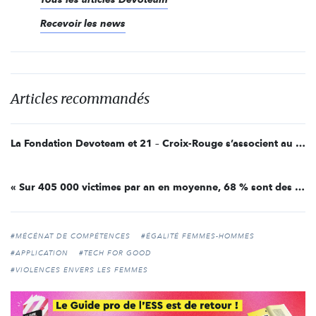
Recevoir les news
Articles recommandés
La Fondation Devoteam et 21 – Croix-Rouge s’associent au service de l’innovation sociale
« Sur 405 000 victimes par an en moyenne, 68 % sont des femmes » : interview de Muriel Reus, Femmes Avec...
#MÉCÉNAT DE COMPÉTENCES
#ÉGALITÉ FEMMES-HOMMES
#APPLICATION
#TECH FOR GOOD
#VIOLENCES ENVERS LES FEMMES