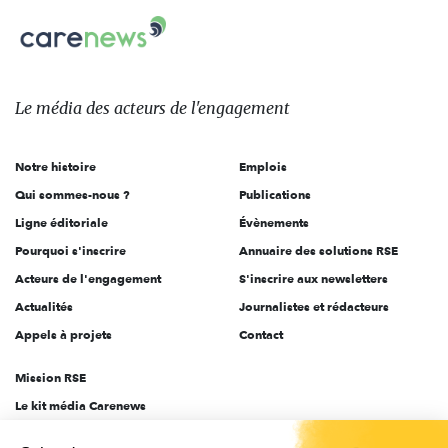
Carenews,
sur:
Le
média
des
Le média
des acteurs
de l'engagement
acteurs
de
Notre histoire
Emplois
l'engagement
Qui sommes-nous ?
Publications
Ligne éditoriale
Évènements
Pourquoi s'inscrire
Annuaire des solutions RSE
Acteurs de l'engagement
S'inscrire aux newsletters
Actualités
Journalistes et rédacteurs
Appels à projets
Contact
Mission RSE
Le kit média Carenews
Groupe AEF