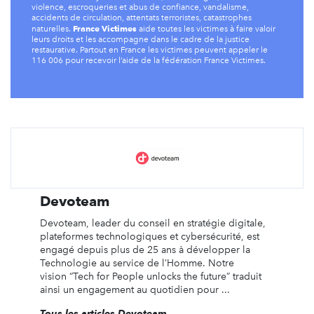
violence, escroqueries et abus de confiance, vandalisme,
accidents de circulation, attentats terroristes, catastrophes
France Victimes
naturelles.
aide toutes les victimes à faire valoir
leurs droits et les accompagne dans le cadre de la justice
restaurative. Partout en France les victimes peuvent appeler le
116 006 pour recevoir l’aide de la fédération France Victimes.
Devoteam
Devoteam, leader du conseil en stratégie digitale,
plateformes technologiques et cybersécurité, est
engagé depuis plus de 25 ans à développer la
Technologie au service de l’Homme. Notre
vision “Tech for People unlocks the future” traduit
ainsi un engagement au quotidien pour ...
Tous les articles Devoteam