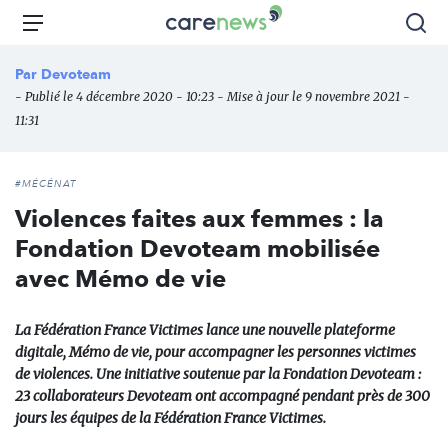
Aller
Carenews,
Menu
Rec
au
Le
contenu
média
Par
Devoteam
principal
des
- Publié le 4 décembre 2020 - 10:23 - Mise à jour le 9 novembre 2021 -
acteurs
11:31
de
l'engagement
#MÉCÉNAT
Violences faites aux femmes : la
Fondation Devoteam mobilisée
avec Mémo de vie
La Fédération France Victimes lance une nouvelle plateforme
digitale, Mémo de vie, pour accompagner les personnes victimes
de violences. Une initiative soutenue par la Fondation Devoteam :
23 collaborateurs Devoteam ont accompagné pendant près de 300
jours les équipes de la Fédération France Victimes.