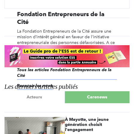
Fondation Entrepreneurs de la
Cité
La Fondation Entrepreneurs de la Cité assure une
mission d’intérêt général en faveur de l’initiative
entrepreneuriale des personnes défavorisées. A ce
titre, elle accompagne l’envie d’entreprendre des
personnes sans emploi en réduisant leur exposition
aux risques financiers, notamment par la ...
Tous les articles Fondation Entrepreneurs de la
Cité
Les derniers articles publiés
Recevoir les news
Acteurs
Carenews
À Mayotte, une jeune
génération choisit
l'engagement