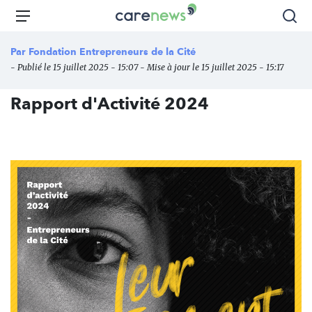
Aller
Carenews,
Menu
Rec
au
Le
contenu
média
Par
Fondation Entrepreneurs de la Cité
principal
des
- Publié le 15 juillet 2025 - 15:07 - Mise à jour le 15 juillet 2025 - 15:17
acteurs
de
Rapport d'Activité 2024
l'engagement