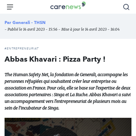
Aller
Carenews,
Menu
Rec
au
Le
contenu
média
Par
Generali - THSN
principal
des
- Publié le 14 avril 2023 - 15:56 - Mise à jour le 14 avril 2023 - 16:04
acteurs
de
l'engagement
#ENTREPRENEURIAT
Abbas Khavari : Pizza Party !
The Human Safety Net, la fondation de Generali, accompagne les
personnes réfugiées qui souhaitent créer leur entreprise ou
association en France. Pour cela, elle se base sur l’expertise de deux
associations partenaires : Singa et La Ruche. Abbas Khavari a suivi
un accompagnement vers l’entrepreneuriat de plusieurs mois au
sein de l’incubateur de Singa.