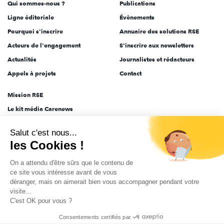
Qui sommes-nous ?
Publications
Ligne éditoriale
Évènements
Pourquoi s'inscrire
Annuaire des solutions RSE
Acteurs de l'engagement
S'inscrire aux newsletters
Actualités
Journalistes et rédacteurs
Appels à projets
Contact
Mission RSE
Le kit média Carenews
Groupe AEF
Salut c'est nous...
AEF info
les Cookies !
Novethic
On a attendu d'être sûrs que le contenu de
PRODURABLE
ce site vous intéresse avant de vous
Inclusiv Day
déranger, mais on aimerait bien vous accompagner pendant votre
visite...
C'est OK pour vous ?
CGV
Données personnelles
Mentions légales
2025-2026 Tout droits réservés
Consentements certifiés par