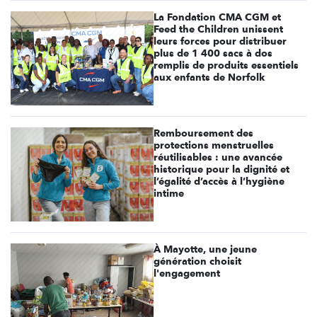
La Fondation CMA CGM et
Feed the Children unissent
leurs forces pour distribuer
plus de 1 400 sacs à dos
remplis de produits essentiels
aux enfants de Norfolk
Remboursement des
protections menstruelles
réutilisables : une avancée
historique pour la dignité et
l’égalité d’accès à l’hygiène
intime
À Mayotte, une jeune
génération choisit
l'engagement