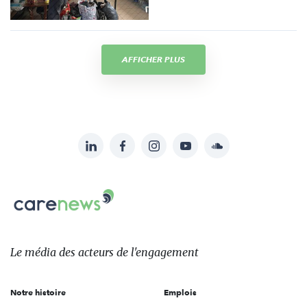
AFFICHER PLUS
LinkedIn
Facebook
Instagram
YouTube
Soundcloud
Suivez-
nous
Carenews,
sur:
Le
média
des
Le média
des acteurs
de l'engagement
acteurs
de
Notre histoire
Emplois
l'engagement