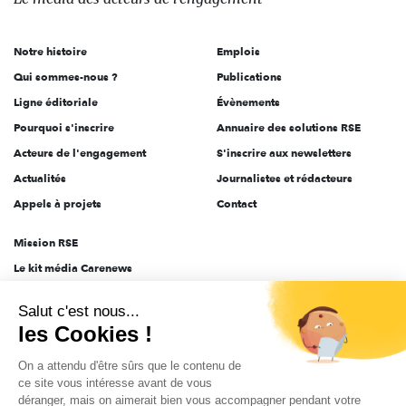
acteurs
de
Notre histoire
Emplois
l'engagement
Qui sommes-nous ?
Publications
Ligne éditoriale
Évènements
Pourquoi s'inscrire
Annuaire des solutions RSE
Acteurs de l'engagement
S'inscrire aux newsletters
Actualités
Journalistes et rédacteurs
Appels à projets
Contact
Mission RSE
Le kit média Carenews
Groupe AEF
Salut c'est nous...
AEF info
les Cookies !
Novethic
On a attendu d'être sûrs que le contenu de
PRODURABLE
ce site vous intéresse avant de vous
Inclusiv Day
déranger, mais on aimerait bien vous accompagner pendant votre