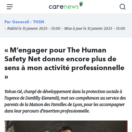
Aller
Carenews,
Menu
Rec
au
Le
contenu
média
Par
Generali - THSN
principal
des
- Publié le 31 janvier 2025 - 15:00 - Mise à jour le 31 janvier 2025 - 15:00
acteurs
de
l'engagement
« M’engager pour The Human
Safety Net donne encore plus de
sens à mon activité professionnelle
»
Yohan Gé, chargé de développement dans la protection sociale à
l’agence de Dardilly (Generali), met ses compétences au service des
parents de la Maison des Familles de Lyon, pour les accompagner
dans leur parcours d’insertion professionnelle.