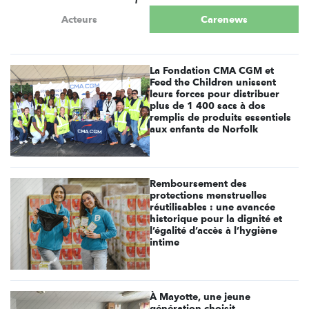
Acteurs
Carenews
La Fondation CMA CGM et
Feed the Children unissent
leurs forces pour distribuer
plus de 1 400 sacs à dos
remplis de produits essentiels
aux enfants de Norfolk
Remboursement des
protections menstruelles
réutilisables : une avancée
historique pour la dignité et
l’égalité d’accès à l’hygiène
intime
À Mayotte, une jeune
génération choisit