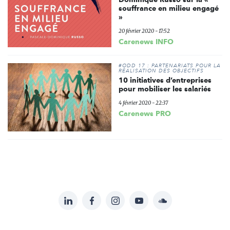
souffrance en milieu engagé
»
20 février 2020 - 17:52
Carenews INFO
#ODD 17 : PARTENARIATS POUR LA
RÉALISATION DES OBJECTIFS
10 initiatives d’entreprises
pour mobiliser les salariés
4 février 2020 - 22:37
Carenews PRO
LinkedIn
Facebook
Instagram
YouTube
Soundcloud
Suivez-
nous