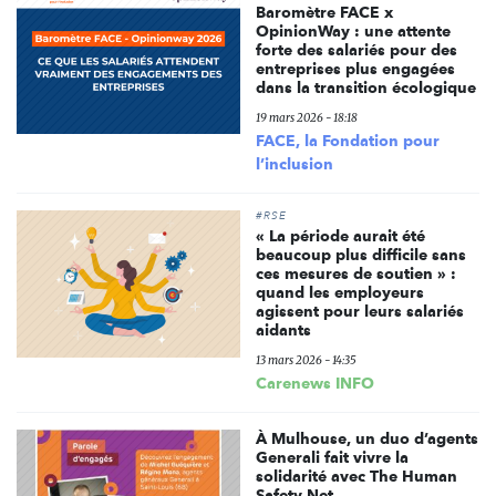
Baromètre FACE x
OpinionWay : une attente
forte des salariés pour des
entreprises plus engagées
dans la transition écologique
19 mars 2026 - 18:18
FACE, la Fondation pour
l’inclusion
#RSE
« La période aurait été
beaucoup plus difficile sans
ces mesures de soutien » :
quand les employeurs
agissent pour leurs salariés
aidants
13 mars 2026 - 14:35
Carenews INFO
À Mulhouse, un duo d’agents
Generali fait vivre la
solidarité avec The Human
Safety Net