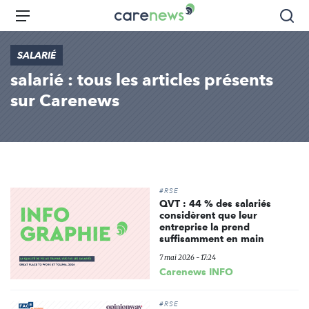
Aller
Carenews,
Menu
Rec
au
Le
contenu
média
SALARIÉ
principal
des
salarié : tous les articles présents
acteurs
de
sur Carenews
l'engagement
#RSE
QVT : 44 % des salariés
considèrent que leur
entreprise la prend
suffisamment en main
7 mai 2026 - 17:24
Carenews INFO
#RSE