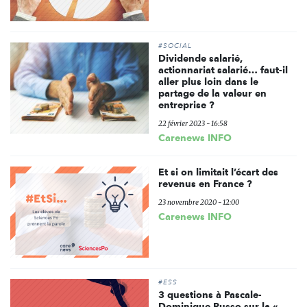
#SOCIAL
Dividende salarié,
actionnariat salarié… faut-il
aller plus loin dans le
partage de la valeur en
entreprise ?
22 février 2023 - 16:58
Carenews INFO
Et si on limitait l’écart des
revenus en France ?
23 novembre 2020 - 12:00
Carenews INFO
#ESS
3 questions à Pascale-
Dominique Russo sur la «