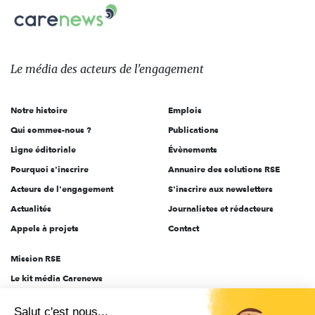
Carenews,
sur:
Le
média
des
Le média
des acteurs
de l'engagement
acteurs
de
Notre histoire
Emplois
l'engagement
Qui sommes-nous ?
Publications
Ligne éditoriale
Évènements
Pourquoi s'inscrire
Annuaire des solutions RSE
Acteurs de l'engagement
S'inscrire aux newsletters
Actualités
Journalistes et rédacteurs
Appels à projets
Contact
Mission RSE
Le kit média Carenews
Groupe AEF
Salut c'est nous...