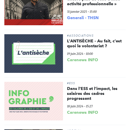
activité professionnelle »
31 janvier 2025 - 15:00
Generali - THSN
#ASSOCIATIONS
L'ANTISÈCHE - Au fait, c'est
quoi le volontariat ?
19 juin 2024 - 10:00
Carenews INFO
#ESS
Dans l’ESS et l’impact, les
salaires des cadres
progressent
18 juin 2024 - 15:27
Carenews INFO