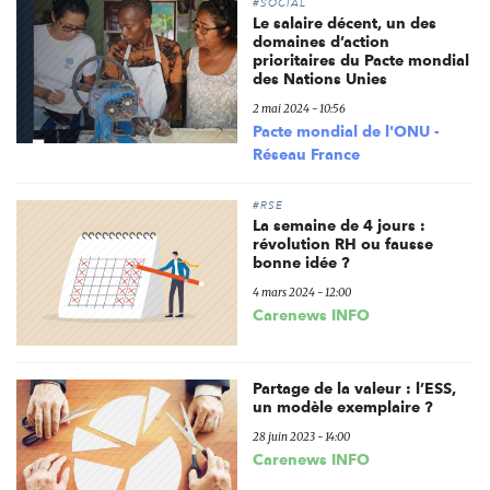
#SOCIAL
Le salaire décent, un des
domaines d’action
prioritaires du Pacte mondial
des Nations Unies
2 mai 2024 - 10:56
Pacte mondial de l'ONU -
Réseau France
#RSE
La semaine de 4 jours :
révolution RH ou fausse
bonne idée ?
4 mars 2024 - 12:00
Carenews INFO
Partage de la valeur : l’ESS,
un modèle exemplaire ?
28 juin 2023 - 14:00
Carenews INFO