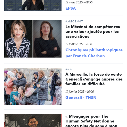
18 mars 2025 - 08:55
EPSA
#MÉCÉNAT
Le Mécénat de compétences
une valeur ajoutée pour les
associations
12 mars 2025 - 18:08
Chroniques philanthropiques
par Francis Charhon
#RSE
À Marseille, la force de vente
Generali s’engage auprès des
familles en difficulté
19 février 2025 - 10:00
Generali - THSN
« M’engager pour The
Human Safety Net donne
encore plus de sens à mon