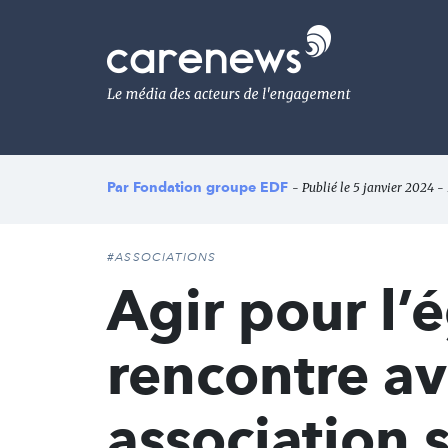
Aller
au
Carenews,
contenu
Le
principal
média
des
acteurs
de
l'engagement
Par
Fondation groupe EDF
- Publié le 5 janvier 2024 -
#ASSOCIATIONS
Agir pour l’é
rencontre a
association 