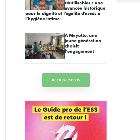
réutilisables : une
avancée historique
pour la dignité et l’égalité d’accès à
l’hygiène intime
À Mayotte, une
jeune génération
choisit
l'engagement
AFFICHER PLUS