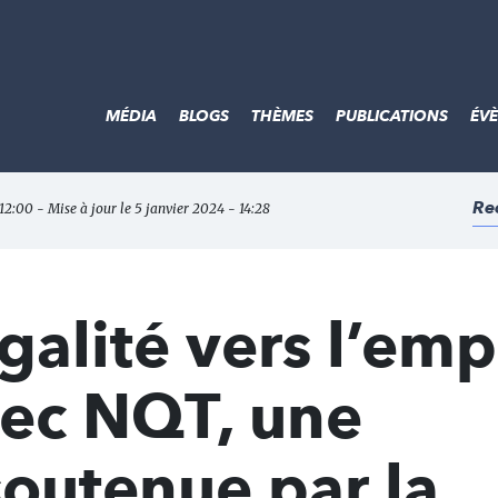
MÉDIA
BLOGS
THÈMES
PUBLICATIONS
ÉV
Re
 12:00 - Mise à jour le 5 janvier 2024 - 14:28
galité vers l’empl
vec NQT, une
soutenue par la