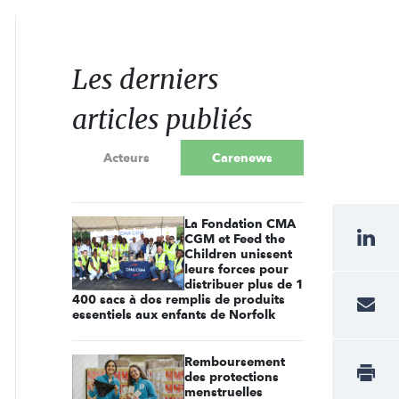
Les derniers
articles publiés
Acteurs
Carenews
La Fondation CMA
CGM et Feed the
Children unissent
leurs forces pour
distribuer plus de 1
400 sacs à dos remplis de produits
essentiels aux enfants de Norfolk
Remboursement
des protections
menstruelles