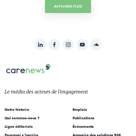
AFFICHER PLUS
LinkedIn
Facebook
Instagram
YouTube
Soundcloud
Suivez-
nous
Carenews,
sur:
Le
média
des
Le média
des acteurs
de l'engagement
acteurs
de
Notre histoire
Emplois
l'engagement
Qui sommes-nous ?
Publications
Ligne éditoriale
Évènements
Pourquoi s'inscrire
Annuaire des solutions RSE