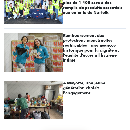
plus de 1 400 sacs à dos
remplis de produits essentiels
aux enfants de Norfolk
Remboursement des
protections menstruelles
réutilisables : une avancée
historique pour la dignité et
l’égalité d’accès à l’hygiène
intime
À Mayotte, une jeune
génération choisit
l'engagement