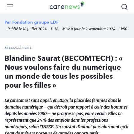
Aller
Carenews,
Menu
Rec
au
Le
contenu
média
Par
Fondation groupe EDF
principal
des
- Publié le 18 juillet 2024 - 11:38 - Mise à jour le 2 septembre 2024 - 11:50
acteurs
de
l'engagement
#ASSOCIATIONS
Blandine Saurat (BECOMTECH) : «
Nous voulons faire du numérique
un monde de tous les possibles
pour les filles »
Le constat est sans appel : en 2024, la place des femmes dans le
domaine numérique – qui décroît par rapport à celle des hommes
depuis les années 1980 – ne progresse pas, voire recule. Elles ne
représentent que 24 % des emplois dans les professions
numériques, selon l’INSEE. Un constat d’autant plus alarmant qu’il
s’agit de métiers porteurs de grandes opportunités