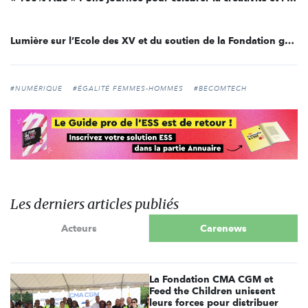
Lumière sur l’Ecole des XV et du soutien de la Fondation groupe EDF
#NUMÉRIQUE
#ÉGALITÉ FEMMES-HOMMES
#BECOMTECH
Les derniers articles publiés
Acteurs
Carenews
La Fondation CMA CGM et
Feed the Children unissent
leurs forces pour distribuer