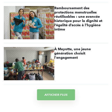
Remboursement des
protections menstruelles
réutilisables : une avancée
historique pour la dignité et
l’égalité d’accès à l’hygiène
intime
À Mayotte, une jeune
génération choisit
l'engagement
AFFICHER PLUS