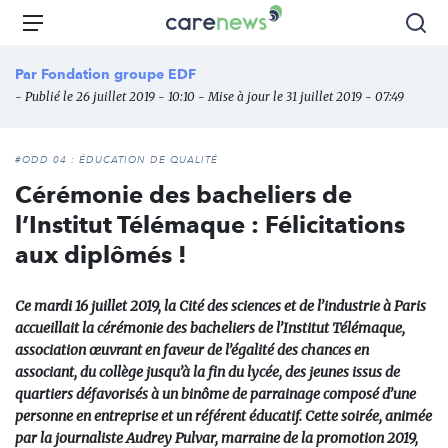
Aller
Carenews,
Menu
Rec
au
Le
contenu
média
Par
Fondation groupe EDF
principal
des
- Publié le 26 juillet 2019 - 10:10 - Mise à jour le 31 juillet 2019 - 07:49
acteurs
de
l'engagement
#ODD 04 : ÉDUCATION DE QUALITÉ
Cérémonie des bacheliers de
l’Institut Télémaque : Félicitations
aux diplômés !
Ce mardi 16 juillet 2019, la Cité des sciences et de l’industrie à Paris
accueillait la cérémonie des bacheliers de l’Institut Télémaque,
association œuvrant en faveur de l’égalité des chances en
associant, du collège jusqu’à la fin du lycée, des jeunes issus de
quartiers défavorisés à un binôme de parrainage composé d’une
personne en entreprise et un référent éducatif. Cette soirée, animée
par la journaliste Audrey Pulvar, marraine de la promotion 2019,