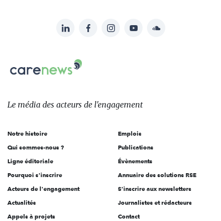
LinkedIn
Facebook
Instagram
YouTube
Soundcloud
Suivez-
nous
Carenews,
sur:
Le
média
des
Le média
des acteurs
de l'engagement
acteurs
de
Notre histoire
Emplois
l'engagement
Qui sommes-nous ?
Publications
Ligne éditoriale
Évènements
Pourquoi s'inscrire
Annuaire des solutions RSE
Acteurs de l'engagement
S'inscrire aux newsletters
Actualités
Journalistes et rédacteurs
Appels à projets
Contact