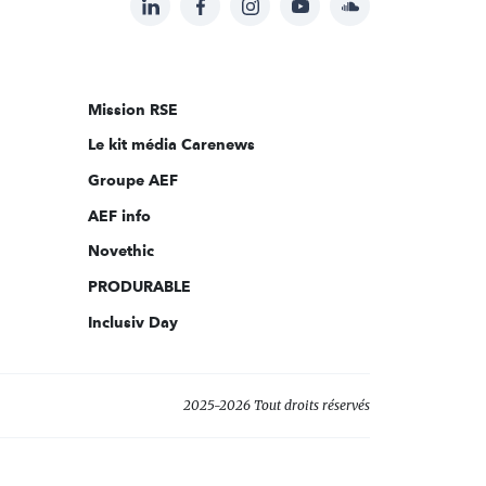
Suivez-
nous
sur:
Mission RSE
Le kit média Carenews
Groupe AEF
AEF info
Novethic
PRODURABLE
Inclusiv Day
2025-2026 Tout droits réservés