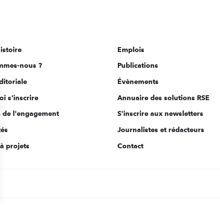
istoire
Emplois
mmes-nous ?
Publications
ditoriale
Évènements
i s'inscrire
Annuaire des solutions RSE
s de l'engagement
S'inscrire aux newsletters
tés
Journalistes et rédacteurs
à projets
Contact
s Options