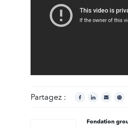
Partagez :
facebook
linkedin
mail
prin
Fondation gro