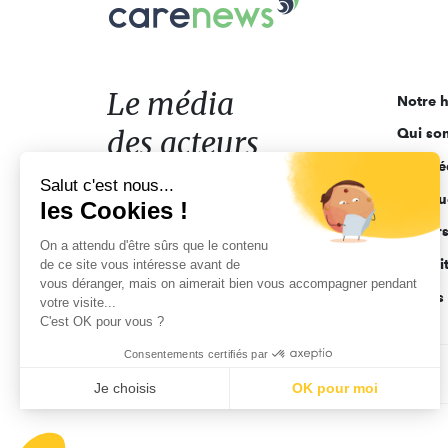
Le
média
des
acteurs
Le média
Notre h
de
des acteurs
Qui so
l'engagement
Ligne é
de l'engagement
Salut c'est nous...
Pourquo
les Cookies !
Acteur
On a attendu d'être sûrs que le contenu
Actuali
de ce site vous intéresse avant de
vous déranger, mais on aimerait bien vous accompagner pendant
Appels 
votre visite...
C'est OK pour vous ?
Consentements certifiés par
CGV
Données personnelles
Mentions légales
Je choisis
OK pour moi
Axeptio consent
Plateforme de Gestion du Consentement : Personnalisez vo