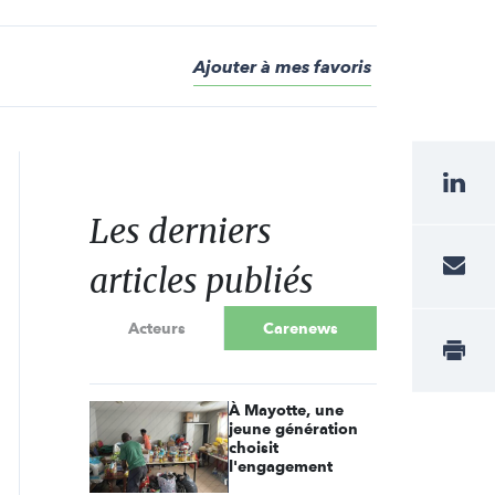
Ajouter à mes favoris
Les derniers
articles publiés
Acteurs
Carenews
À Mayotte, une
jeune génération
choisit
l'engagement