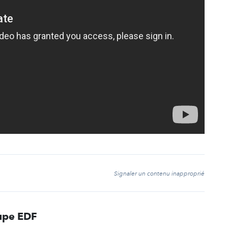
t
Signaler un contenu inapproprié
upe EDF