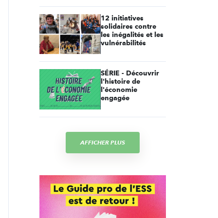
12 initiatives
solidaires contre
les inégalités et les
vulnérabilités
SÉRIE - Découvrir
l'histoire de
l'économie
engagée
AFFICHER PLUS