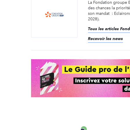
La Fondation groupe ED
des chances la priorit
son mandat : Eclairons
2028).
Tous les articles Fo
Recevoir les news
Carenews,