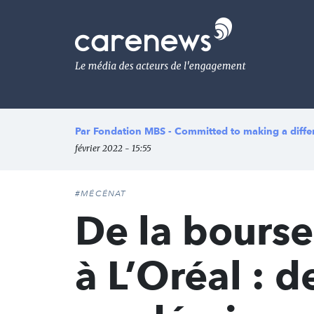
Aller
au
Carenews,
contenu
Le
principal
média
des
acteurs
de
l'engagement
Par
Fondation MBS - Committed to making a diffe
février 2022 - 15:55
#MÉCÉNAT
De la bours
à L’Oréal : d