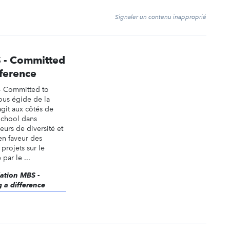
t
Signaler un contenu inapproprié
 - Committed
fference
 Committed to
ous égide de la
git aux côtés de
School dans
leurs de diversité et
en faveur des
 projets sur le
par le ...
dation MBS -
 a difference