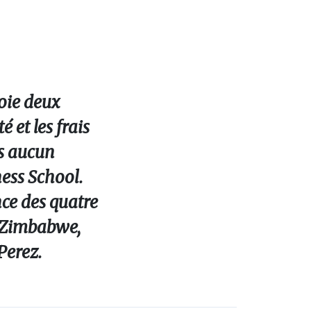
oie deux
 et les frais
ns aucun
ess School.
nce des quatre
, Zimbabwe,
Perez.