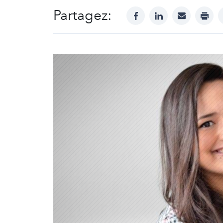
Partagez:
facebook
linkedin
mail
print