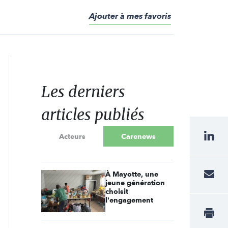
Ajouter à mes favoris
Les derniers
articles publiés
Acteurs
Carenews
À Mayotte, une
jeune génération
choisit
l'engagement