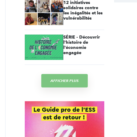
12 initiatives
solidaires contre
les inégalités et les
vulnérabilités
SÉRIE - Découvrir
l'histoire de
l'économie
engagée
AFFICHER PLUS