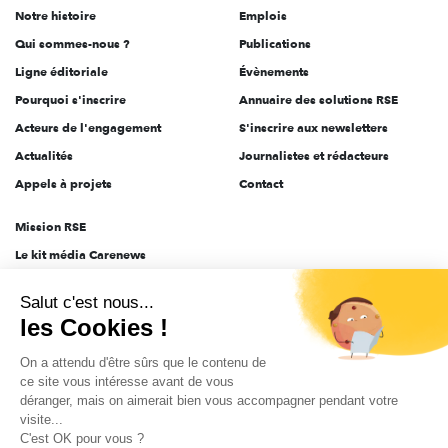
Notre histoire
Emplois
l'engagement
Qui sommes-nous ?
Publications
Ligne éditoriale
Évènements
Pourquoi s'inscrire
Annuaire des solutions RSE
Acteurs de l'engagement
S'inscrire aux newsletters
Actualités
Journalistes et rédacteurs
Appels à projets
Contact
Mission RSE
Le kit média Carenews
Groupe AEF
Salut c'est nous...
AEF info
les Cookies !
Novethic
On a attendu d'être sûrs que le contenu de
PRODURABLE
ce site vous intéresse avant de vous
Inclusiv Day
déranger, mais on aimerait bien vous accompagner pendant votre
visite...
C'est OK pour vous ?