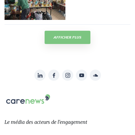
AFFICHER PLUS
LinkedIn
Facebook
Instagram
YouTube
Soundcloud
Suivez-
nous
Carenews,
sur:
Le
média
des
Le média
des acteurs
de l'engagement
acteurs
de