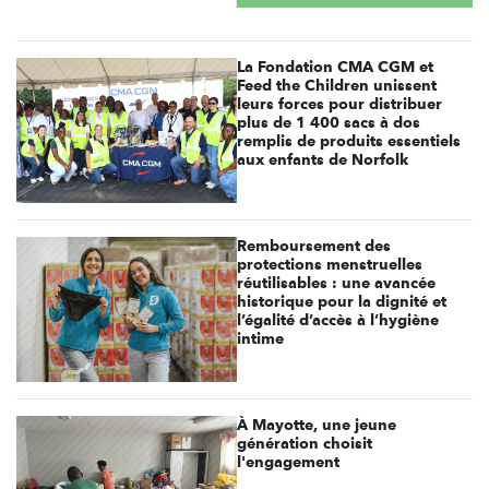
La Fondation CMA CGM et
Feed the Children unissent
leurs forces pour distribuer
plus de 1 400 sacs à dos
remplis de produits essentiels
aux enfants de Norfolk
Remboursement des
protections menstruelles
réutilisables : une avancée
historique pour la dignité et
l’égalité d’accès à l’hygiène
intime
À Mayotte, une jeune
génération choisit
l'engagement