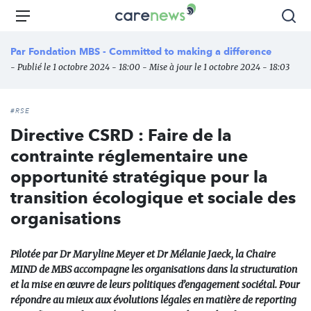
Aller
Carenews,
Menu
Rec
au
Le
contenu
média
Par
Fondation MBS - Committed to making a difference
principal
des
- Publié le 1 octobre 2024 - 18:00 - Mise à jour le 1 octobre 2024 - 18:03
acteurs
de
l'engagement
#RSE
Directive CSRD : Faire de la
contrainte réglementaire une
opportunité stratégique pour la
transition écologique et sociale des
organisations
Pilotée par Dr Maryline Meyer et Dr Mélanie Jaeck, la Chaire
MIND de MBS accompagne les organisations dans la structuration
et la mise en œuvre de leurs politiques d’engagement sociétal. Pour
répondre au mieux aux évolutions légales en matière de reporting