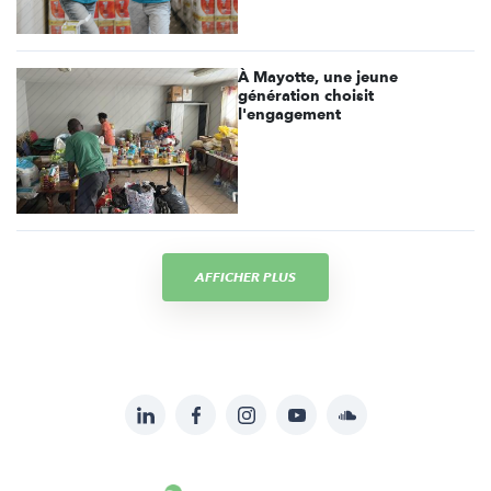
À Mayotte, une jeune
génération choisit
l'engagement
AFFICHER PLUS
LinkedIn
Facebook
Instagram
YouTube
Soundcloud
Suivez-
nous