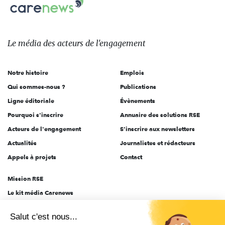
Carenews,
sur:
Le
média
des
Le média
des acteurs
de l'engagement
acteurs
de
Notre histoire
Emplois
l'engagement
Qui sommes-nous ?
Publications
Ligne éditoriale
Évènements
Pourquoi s'inscrire
Annuaire des solutions RSE
Acteurs de l'engagement
S'inscrire aux newsletters
Actualités
Journalistes et rédacteurs
Appels à projets
Contact
Mission RSE
Le kit média Carenews
Groupe AEF
Salut c'est nous...
AEF info