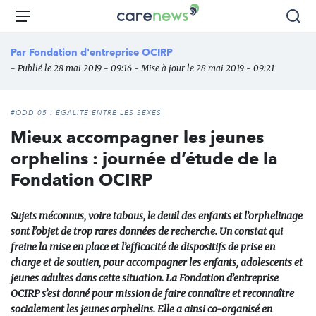
Aller
Carenews,
Menu
Rec
au
Le
contenu
média
Par
Fondation d'entreprise OCIRP
principal
des
- Publié le 28 mai 2019 - 09:16 - Mise à jour le 28 mai 2019 - 09:21
acteurs
de
l'engagement
#ODD 05 : ÉGALITÉ ENTRE LES SEXES
Mieux accompagner les jeunes
orphelins : journée d’étude de la
Fondation OCIRP
Sujets méconnus, voire tabous, le deuil des enfants et l’orphelinage
sont l’objet de trop rares données de recherche. Un constat qui
freine la mise en place et l’efficacité de dispositifs de prise en
charge et de soutien, pour accompagner les enfants, adolescents et
jeunes adultes dans cette situation. La Fondation d’entreprise
OCIRP s’est donné pour mission de faire connaître et reconnaître
socialement les jeunes orphelins. Elle a ainsi co-organisé en