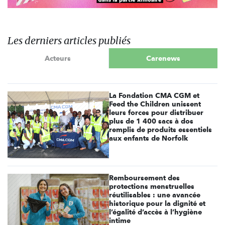
Les derniers articles publiés
Acteurs
Carenews
La Fondation CMA CGM et
Feed the Children unissent
leurs forces pour distribuer
plus de 1 400 sacs à dos
remplis de produits essentiels
aux enfants de Norfolk
Remboursement des
protections menstruelles
réutilisables : une avancée
historique pour la dignité et
l’égalité d’accès à l’hygiène
intime