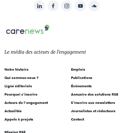
LinkedIn
Facebook
Instagram
YouTube
Soundcloud
Suivez-
nous
Carenews,
sur:
Le
média
des
Le média
des acteurs
de l'engagement
acteurs
de
Notre histoire
Emplois
l'engagement
Qui sommes-nous ?
Publications
Ligne éditoriale
Évènements
Pourquoi s'inscrire
Annuaire des solutions RSE
Acteurs de l'engagement
S'inscrire aux newsletters
Actualités
Journalistes et rédacteurs
Appels à projets
Contact
Mission RSE