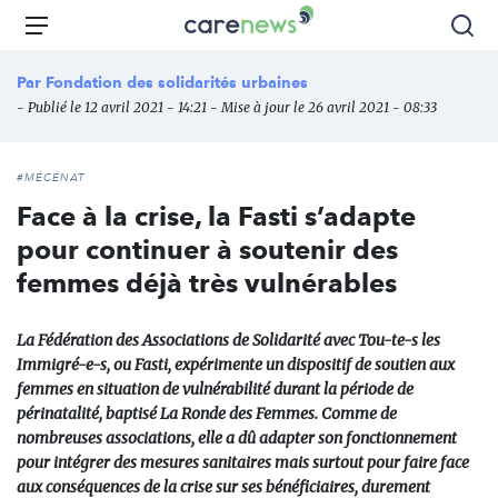
Aller
Carenews,
Menu
Rec
au
Le
contenu
média
Par
Fondation des solidarités urbaines
principal
des
- Publié le 12 avril 2021 - 14:21 - Mise à jour le 26 avril 2021 - 08:33
acteurs
de
l'engagement
#MÉCÉNAT
Face à la crise, la Fasti s’adapte
pour continuer à soutenir des
femmes déjà très vulnérables
La Fédération des Associations de Solidarité avec Tou-te-s les
Immigré-e-s, ou Fasti, expérimente un dispositif de soutien aux
femmes en situation de vulnérabilité durant la période de
périnatalité, baptisé La Ronde des Femmes. Comme de
nombreuses associations, elle a dû adapter son fonctionnement
pour intégrer des mesures sanitaires mais surtout pour faire face
aux conséquences de la crise sur ses bénéficiaires, durement