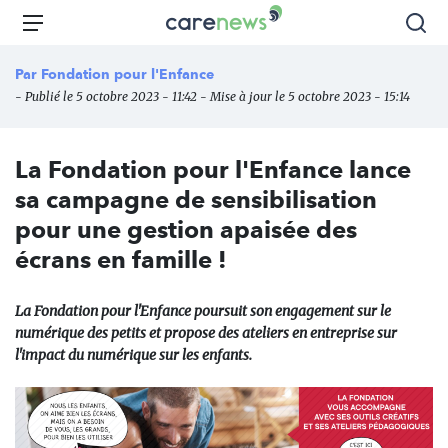
Aller
Carenews,
Menu
Rec
au
Le
contenu
média
Par
Fondation pour l'Enfance
principal
des
- Publié le 5 octobre 2023 - 11:42 - Mise à jour le 5 octobre 2023 - 15:14
acteurs
de
l'engagement
La Fondation pour l'Enfance lance
sa campagne de sensibilisation
pour une gestion apaisée des
écrans en famille !
La Fondation pour l'Enfance poursuit son engagement sur le
numérique des petits et propose des ateliers en entreprise sur
l'impact du numérique sur les enfants.