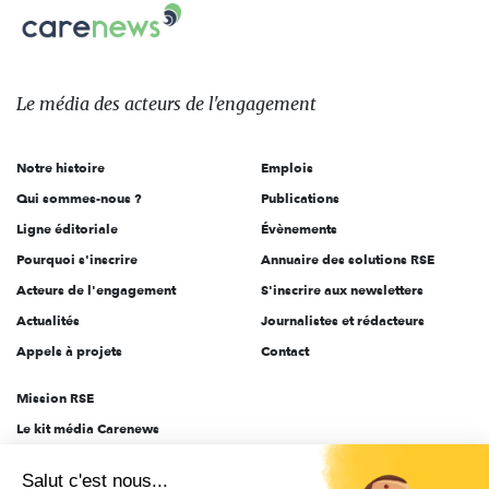
Carenews,
sur:
Le
média
des
Le média
des acteurs
de l'engagement
acteurs
de
Notre histoire
Emplois
l'engagement
Qui sommes-nous ?
Publications
Ligne éditoriale
Évènements
Pourquoi s'inscrire
Annuaire des solutions RSE
Acteurs de l'engagement
S'inscrire aux newsletters
Actualités
Journalistes et rédacteurs
Appels à projets
Contact
Mission RSE
Le kit média Carenews
Groupe AEF
Salut c'est nous...