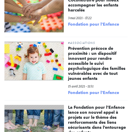
accompagner les enfants
harcelés
3 mai 2021 - 17:22
Fondation pour l'Enfance
#ASSOCIATIONS
Prévention précoce de
proximité : un dispositif
innovant pour rendre
accessible le suivi
psychologuique des familles
vulnérables avec de tout
jeunes enfants
15 avril 2021 - 11:51
Fondation pour l'Enfance
La Fondation pour l’Enfance
lance son nouvel appel à
projets sur le thème des
renforcements des liens
sécurisants dans l’entourage