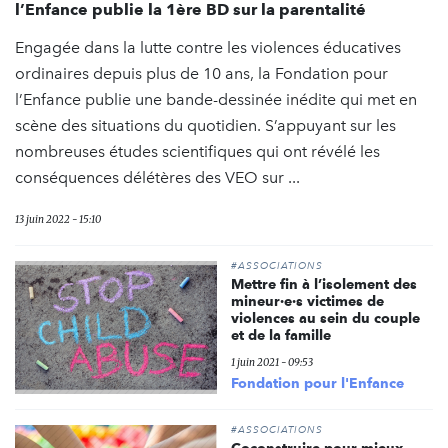
l’Enfance publie la 1ère BD sur la parentalité
Engagée dans la lutte contre les violences éducatives
ordinaires depuis plus de 10 ans, la Fondation pour
l’Enfance publie une bande-dessinée inédite qui met en
scène des situations du quotidien. S’appuyant sur les
nombreuses études scientifiques qui ont révélé les
conséquences délétères des VEO sur ...
13 juin 2022 - 15:10
#ASSOCIATIONS
Mettre fin à l’isolement des
mineur·e·s victimes de
violences au sein du couple
et de la famille
1 juin 2021 - 09:53
Fondation pour l'Enfance
#ASSOCIATIONS
Coconstruire pour mieux