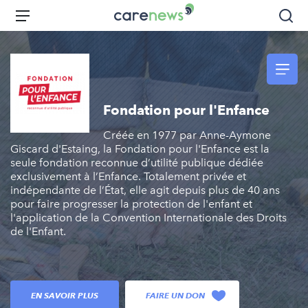
Aller
Carenews,
Menu
Rec
au
Le
contenu
média
principal
des
acteurs
de
Fondation pour l'Enfance
l'engagement
Créée en 1977 par Anne-Aymone
Giscard d'Estaing, la Fondation pour l'Enfance est la
seule fondation reconnue d’utilité publique dédiée
exclusivement à l’Enfance. Totalement privée et
indépendante de l’État, elle agit depuis plus de 40 ans
pour faire progresser la protection de l'enfant et
l'application de la Convention Internationale des Droits
de l'Enfant.
EN SAVOIR PLUS
FAIRE UN DON