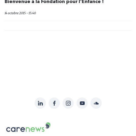
Bienvenue à la Fondation pour l'Enfance !
14 octobre 2015 - 15:40
LinkedIn
Facebook
Instagram
YouTube
Soundcloud
Suivez-
nous
Carenews,
sur:
Le