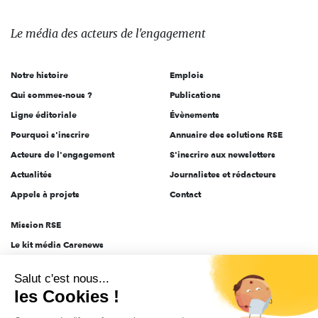
média
des
Le média
des acteurs
de l'engagement
acteurs
de
Notre histoire
Emplois
l'engagement
Qui sommes-nous ?
Publications
Ligne éditoriale
Évènements
Pourquoi s'inscrire
Annuaire des solutions RSE
Acteurs de l'engagement
S'inscrire aux newsletters
Actualités
Journalistes et rédacteurs
Appels à projets
Contact
Mission RSE
Le kit média Carenews
Groupe AEF
Salut c'est nous...
AEF info
les Cookies !
Novethic