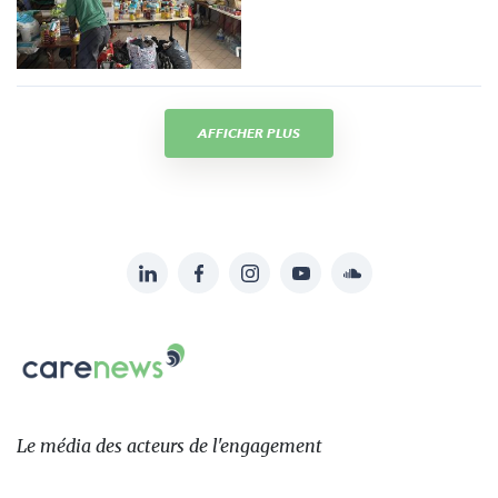
AFFICHER PLUS
LinkedIn
Facebook
Instagram
YouTube
Soundcloud
Suivez-
nous
Carenews,
sur:
Le
média
des
Le média
des acteurs
de l'engagement
acteurs
de