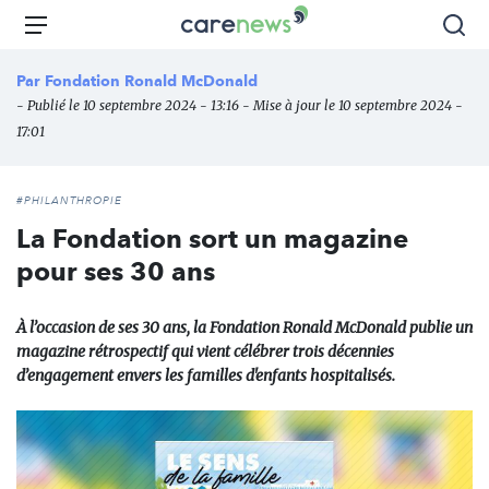
Aller
Carenews,
Menu
Rec
au
Le
contenu
média
Par
Fondation Ronald McDonald
principal
des
- Publié le 10 septembre 2024 - 13:16 - Mise à jour le 10 septembre 2024 -
acteurs
17:01
de
l'engagement
#PHILANTHROPIE
La Fondation sort un magazine
pour ses 30 ans
À l’occasion de ses 30 ans, la Fondation Ronald McDonald publie un
magazine rétrospectif qui vient célébrer trois décennies
d’engagement envers les familles d'enfants hospitalisés.