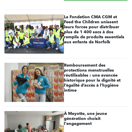
La Fondation CMA CGM et
Feed the Children unissent
leurs forces pour distribuer
plus de 1 400 sacs à dos
remplis de produits essentiels
aux enfants de Norfolk
Remboursement des
protections menstruelles
réutilisables : une avancée
historique pour la dignité et
l’égalité d’accès à l’hygiène
intime
À Mayotte, une jeune
génération choisit
l'engagement