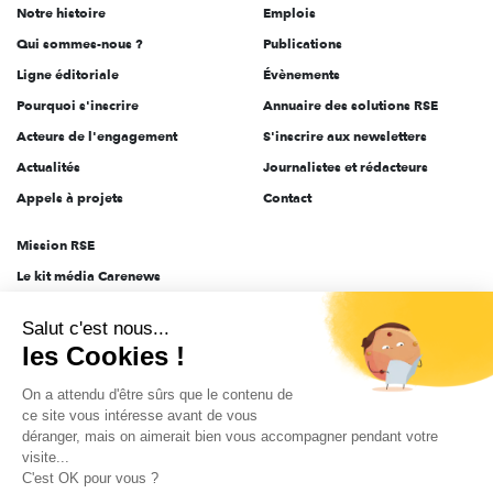
Notre histoire
Emplois
l'engagement
Qui sommes-nous ?
Publications
Ligne éditoriale
Évènements
Pourquoi s'inscrire
Annuaire des solutions RSE
Acteurs de l'engagement
S'inscrire aux newsletters
Actualités
Journalistes et rédacteurs
Appels à projets
Contact
Mission RSE
Le kit média Carenews
Groupe AEF
Salut c'est nous...
AEF info
les Cookies !
Novethic
On a attendu d'être sûrs que le contenu de
PRODURABLE
ce site vous intéresse avant de vous
Inclusiv Day
déranger, mais on aimerait bien vous accompagner pendant votre
visite...
C'est OK pour vous ?