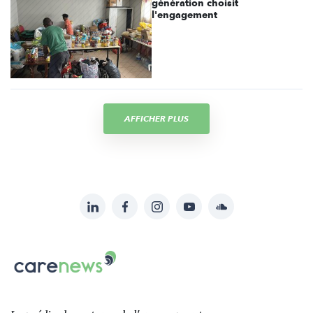
génération choisit
l'engagement
AFFICHER PLUS
LinkedIn
Facebook
Instagram
YouTube
Soundcloud
Suivez-
nous
Carenews,
sur:
Le
média
des