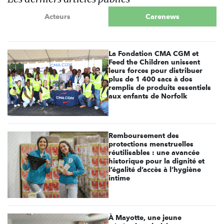
Acteurs
Carenews
La Fondation CMA CGM et
Feed the Children unissent
leurs forces pour distribuer
plus de 1 400 sacs à dos
remplis de produits essentiels
aux enfants de Norfolk
Remboursement des
protections menstruelles
réutilisables : une avancée
historique pour la dignité et
l’égalité d’accès à l’hygiène
intime
À Mayotte, une jeune