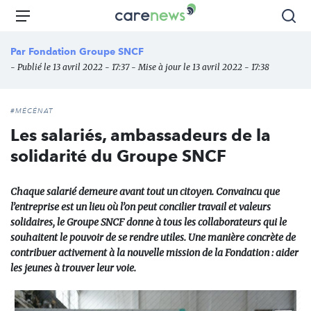
Aller
Carenews,
Menu
Rec
au
Le
contenu
média
Par
Fondation Groupe SNCF
principal
des
- Publié le 13 avril 2022 - 17:37 - Mise à jour le 13 avril 2022 - 17:38
acteurs
de
l'engagement
#MÉCÉNAT
Les salariés, ambassadeurs de la
solidarité du Groupe SNCF
Chaque salarié demeure avant tout un citoyen. Convaincu que
l’entreprise est un lieu où l’on peut concilier travail et valeurs
solidaires, le Groupe SNCF donne à tous les collaborateurs qui le
souhaitent le pouvoir de se rendre utiles. Une manière concrète de
contribuer activement à la nouvelle mission de la Fondation : aider
les jeunes à trouver leur voie.