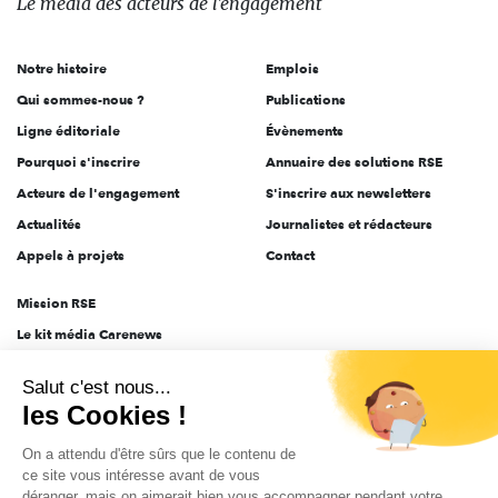
Le média
des acteurs
de l'engagement
acteurs
de
Notre histoire
Emplois
l'engagement
Qui sommes-nous ?
Publications
Ligne éditoriale
Évènements
Pourquoi s'inscrire
Annuaire des solutions RSE
Acteurs de l'engagement
S'inscrire aux newsletters
Actualités
Journalistes et rédacteurs
Appels à projets
Contact
Mission RSE
Le kit média Carenews
Groupe AEF
Salut c'est nous...
AEF info
les Cookies !
Novethic
On a attendu d'être sûrs que le contenu de
PRODURABLE
ce site vous intéresse avant de vous
Inclusiv Day
déranger, mais on aimerait bien vous accompagner pendant votre