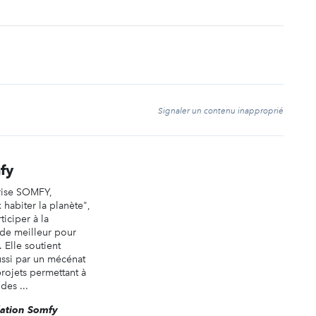
t
Signaler un contenu inapproprié
fy
rise SOMFY,
habiter la planète",
iciper à la
de meilleur pour
. Elle soutient
ussi par un mécénat
ojets permettant à
des ...
dation Somfy