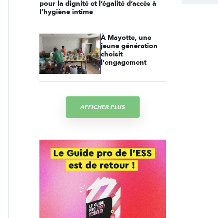
pour la dignité et l’égalité d’accès à
l’hygiène intime
À Mayotte, une
jeune génération
choisit
l'engagement
AFFICHER PLUS