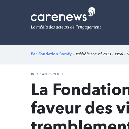
Aller
au
Carenews,
contenu
Le
principal
média
des
acteurs
de
l'engagement
Par
Fondation Somfy
- Publié le 19 avril 2023 - 10:56 - M
#PHILANTHROPIE
La Fondatio
faveur des v
tremblements