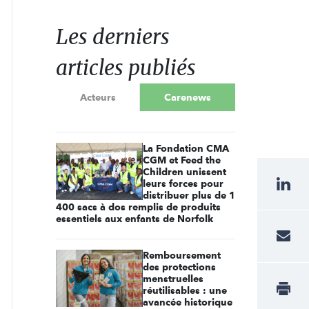
Les derniers
articles publiés
Acteurs
Carenews
La Fondation CMA
CGM et Feed the
Children unissent
leurs forces pour
distribuer plus de 1
400 sacs à dos remplis de produits
essentiels aux enfants de Norfolk
Remboursement
des protections
menstruelles
réutilisables : une
avancée historique