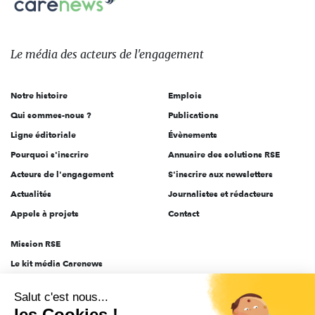
sur:
Le
média
des
Le média
des acteurs
de l'engagement
acteurs
de
Notre histoire
Emplois
l'engagement
Qui sommes-nous ?
Publications
Ligne éditoriale
Évènements
Pourquoi s'inscrire
Annuaire des solutions RSE
Acteurs de l'engagement
S'inscrire aux newsletters
Actualités
Journalistes et rédacteurs
Appels à projets
Contact
Mission RSE
Le kit média Carenews
Groupe AEF
Salut c'est nous...
AEF info
les Cookies !