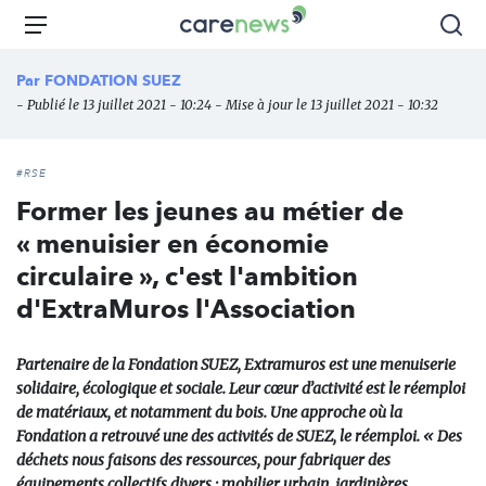
Aller
Carenews,
Menu
Rec
au
Le
contenu
média
Par
FONDATION SUEZ
principal
des
- Publié le 13 juillet 2021 - 10:24 - Mise à jour le 13 juillet 2021 - 10:32
acteurs
de
l'engagement
#RSE
Former les jeunes au métier de
« menuisier en économie
circulaire », c'est l'ambition
d'ExtraMuros l'Association
Partenaire de la Fondation SUEZ, Extramuros est une menuiserie
solidaire, écologique et sociale. Leur cœur d’activité est le réemploi
de matériaux, et notamment du bois. Une approche où la
Fondation a retrouvé une des activités de SUEZ, le réemploi. « Des
déchets nous faisons des ressources, pour fabriquer des
équipements collectifs divers : mobilier urbain, jardinières,