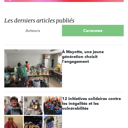
Les derniers articles publiés
Acteurs
Carenews
À Mayotte, une jeune
génération choisit
l'engagement
12 initiatives solidaires contre
les inégalités et les
vulnérabilités