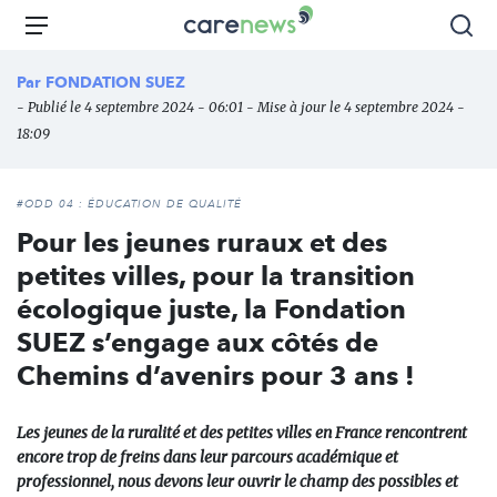
Aller
Carenews,
Menu
Rec
au
Le
contenu
média
Par
FONDATION SUEZ
principal
des
- Publié le 4 septembre 2024 - 06:01 - Mise à jour le 4 septembre 2024 -
acteurs
18:09
de
l'engagement
#ODD 04 : ÉDUCATION DE QUALITÉ
Pour les jeunes ruraux et des
petites villes, pour la transition
écologique juste, la Fondation
SUEZ s’engage aux côtés de
Chemins d’avenirs pour 3 ans !
Les jeunes de la ruralité et des petites villes en France rencontrent
encore trop de freins dans leur parcours académique et
professionnel, nous devons leur ouvrir le champ des possibles et