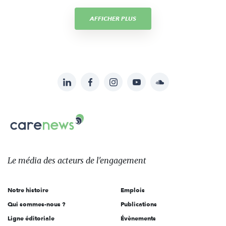
AFFICHER PLUS
LinkedIn
Facebook
Instagram
YouTube
Soundcloud
Suivez-
nous
Carenews,
sur:
Le
média
des
Le média
des acteurs
de l'engagement
acteurs
de
Notre histoire
Emplois
l'engagement
Qui sommes-nous ?
Publications
Ligne éditoriale
Évènements