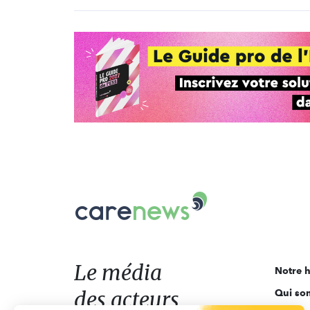
Carenews,
Le
média
des
acteurs
Le média
Notre h
de
des acteurs
Qui so
l'engagement