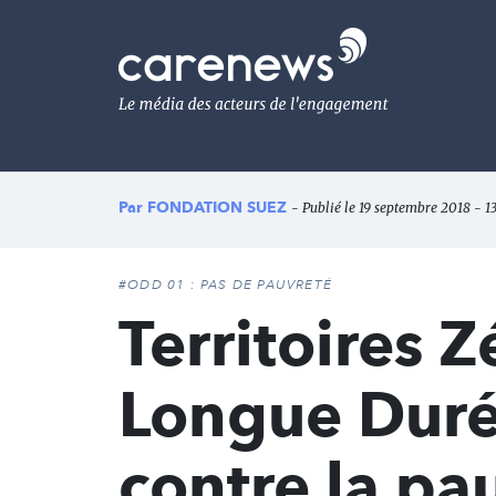
Aller
au
Carenews,
contenu
Le
principal
média
des
acteurs
de
l'engagement
Par
FONDATION SUEZ
- Publié le 19 septembre 2018 - 1
#ODD 01 : PAS DE PAUVRETÉ
Territoires 
Longue Durée
contre la pa