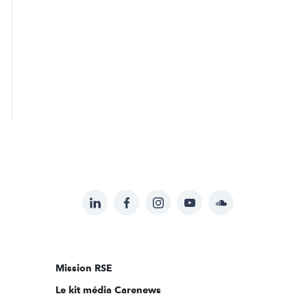
LinkedIn
Facebook
Instagram
YouTube
Soundcloud
Suivez-
nous
sur:
Mission RSE
Le kit média Carenews