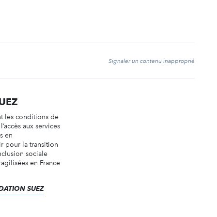
t
Signaler un contenu inapproprié
UEZ
 les conditions de
 l’accès aux services
ys en
 pour la transition
nclusion sociale
ragilisées en France
ONDATION SUEZ