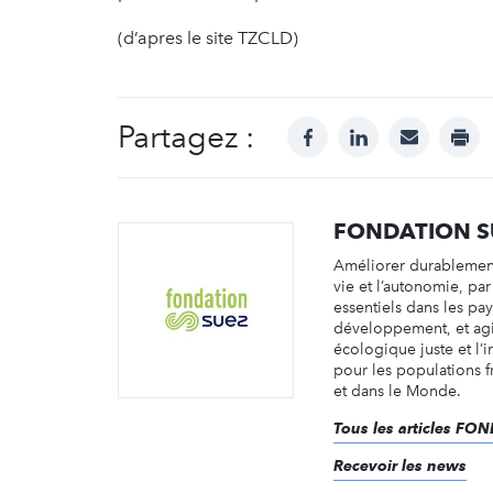
(d’apres le site TZCLD)
Partagez :
facebook
linkedin
mail
prin
FONDATION S
Améliorer durablement
vie et l’autonomie, par
essentiels dans les pa
développement, et agir
écologique juste et l’i
pour les populations f
et dans le Monde.
Tous les articles F
Recevoir les news