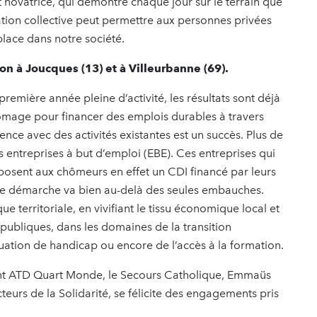
novatrice, qui démontre chaque jour sur le terrain que
tion collective peut permettre aux personnes privées
lace dans notre société.
n à Joucques (13) et à Villeurbanne (69).
remière année pleine d’activité, les résultats sont déjà
ômage pour financer des emplois durables à travers
ence avec des activités existantes est un succès. Plus de
 entreprises à but d’emploi (EBE). Ces entreprises qui
oposent aux chômeurs en effet un CDI financé par leurs
te démarche va bien au-delà des seules embauches.
e territoriale, en vivifiant le tissu économique local et
 publiques, dans les domaines de la transition
tuation de handicap ou encore de l’accès à la formation.
ont ATD Quart Monde, le Secours Catholique, Emmaüs
teurs de la Solidarité, se félicite des engagements pris