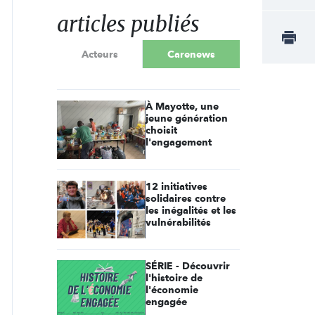
articles publiés
Acteurs
Carenews
À Mayotte, une
jeune génération
choisit
l'engagement
12 initiatives
solidaires contre
les inégalités et les
vulnérabilités
SÉRIE - Découvrir
l'histoire de
l'économie
engagée