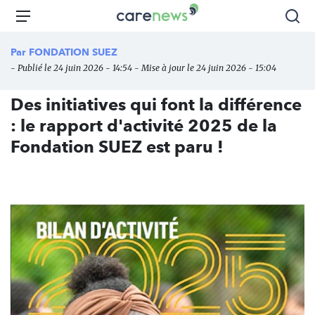
Aller
Carenews,
Menu
Rec
au
Le
contenu
média
Par
FONDATION SUEZ
principal
des
- Publié le 24 juin 2026 - 14:54 - Mise à jour le 24 juin 2026 - 15:04
acteurs
de
Des initiatives qui font la différence
l'engagement
: le rapport d'activité 2025 de la
Fondation SUEZ est paru !