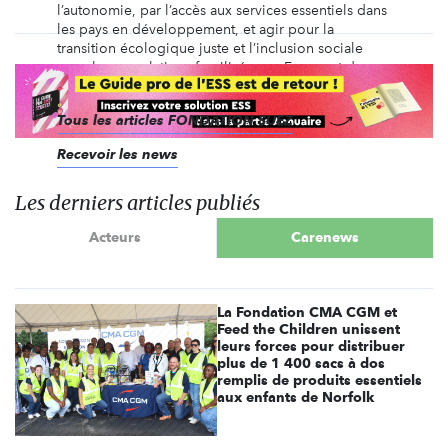
l’autonomie, par l’accès aux services essentiels dans
les pays en développement, et agir pour la
transition écologique juste et l’inclusion sociale
pour les populations fragilisées en France et dans
le Monde.
Tous les articles FONDATION SUEZ
Recevoir les news
Les derniers articles publiés
Acteurs
Carenews
La Fondation CMA CGM et
Feed the Children unissent
leurs forces pour distribuer
plus de 1 400 sacs à dos
remplis de produits essentiels
aux enfants de Norfolk