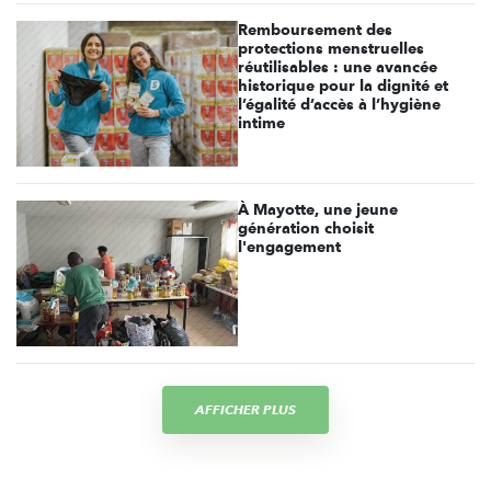
Remboursement des
protections menstruelles
réutilisables : une avancée
historique pour la dignité et
l’égalité d’accès à l’hygiène
intime
À Mayotte, une jeune
génération choisit
l'engagement
AFFICHER PLUS