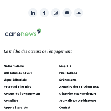
LinkedIn
Facebook
Instagram
YouTube
Soundcloud
Suivez-
nous
Carenews,
sur:
Le
média
des
Le média
des acteurs
de l'engagement
acteurs
de
Notre histoire
Emplois
l'engagement
Qui sommes-nous ?
Publications
Ligne éditoriale
Évènements
Pourquoi s'inscrire
Annuaire des solutions RSE
Acteurs de l'engagement
S'inscrire aux newsletters
Actualités
Journalistes et rédacteurs
Appels à projets
Contact