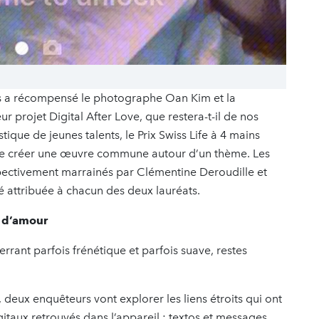
ins a récompensé le photographe Oan Kim et la
r projet Digital After Love, que restera-t-il de nos
ique de jeunes talents, le Prix Swiss Life à 4 mains
e créer une œuvre commune autour d’un thème. Les
spectivement marrainés par Clémentine Deroudille et
é attribuée à chacun des deux lauréats.
e d’amour
errant parfois frénétique et parfois suave, restes
deux enquêteurs vont explorer les liens étroits qui ont
taux retrouvés dans l’appareil : textos et messages