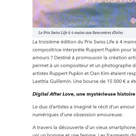
Le Prix Swiss Life à 4 mains aux Rencontres d'Arles
La troisième édition du Prix Swiss Life à 4 ma
compositrice-interprète Ruppert Pupkin pour leu
amours ? Destiné à promouvoir la création artist
permet à un compositeur et un photographe d
artistes Ruppert Pupkin et Oan Kim étaient re
Laetitia Guillemin. Une bourse de 15 000 € a ét
Digital After Love
, une mystérieuse histoir
Le duo d’artistes a imaginé le récit d’un amour 
numériques d’une obsession amoureuse.
A travers la découverte d’un vieux smartphone, 
uni un homme et une femme. Les fragments digi