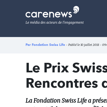
Aller
au
Carenews,
contenu
Le
principal
média
des
acteurs
de
l'engagement
Par
Fondation Swiss Life
- Publié le 10 juillet 2018 - 09:
Le Prix Swis
Rencontres d
La Fondation Swiss Life a présen