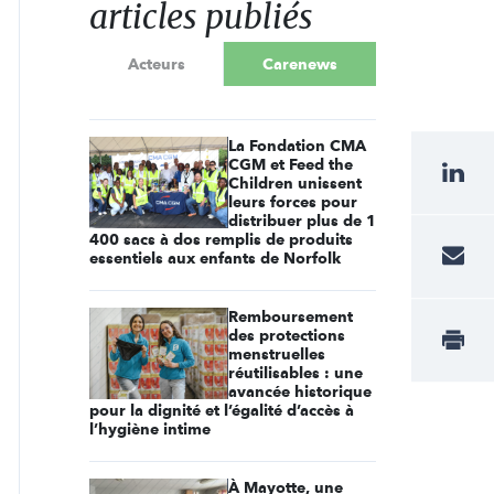
articles publiés
Acteurs
Carenews
La Fondation CMA
CGM et Feed the
Children unissent
leurs forces pour
distribuer plus de 1
400 sacs à dos remplis de produits
essentiels aux enfants de Norfolk
Remboursement
des protections
menstruelles
réutilisables : une
avancée historique
pour la dignité et l’égalité d’accès à
l’hygiène intime
À Mayotte, une