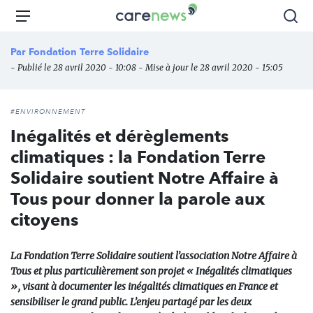
Aller
Carenews,
Menu
Rec
au
Le
contenu
média
Par
Fondation Terre Solidaire
principal
des
- Publié le 28 avril 2020 - 10:08 - Mise à jour le 28 avril 2020 - 15:05
acteurs
de
l'engagement
#ENVIRONNEMENT
Inégalités et dérèglements
climatiques : la Fondation Terre
Solidaire soutient Notre Affaire à
Tous pour donner la parole aux
citoyens
La Fondation Terre Solidaire soutient l’association Notre Affaire à
Tous et plus particulièrement son projet « Inégalités climatiques
», visant à documenter les inégalités climatiques en France et
sensibiliser le grand public. L’enjeu partagé par les deux