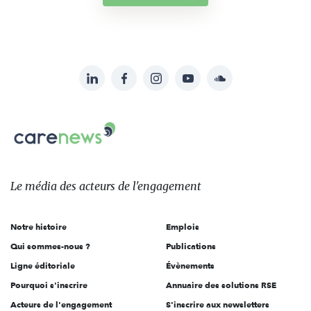
LinkedIn
Facebook
Instagram
YouTube
Soundcloud
Suivez-
nous
Carenews,
sur:
Le
média
des
Le média
des acteurs
de l'engagement
acteurs
de
Notre histoire
Emplois
l'engagement
Qui sommes-nous ?
Publications
Ligne éditoriale
Évènements
Pourquoi s'inscrire
Annuaire des solutions RSE
Acteurs de l'engagement
S'inscrire aux newsletters