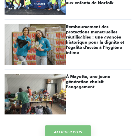
aux enfants de Norfolk
Remboursement des
protections menstruelles
réutilisables : une avancée
historique pour la dignité et
l’égalité d’accès à l’hygiène
intime
À Mayotte, une jeune
génération choisit
l'engagement
AFFICHER PLUS