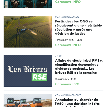
Carenews INFO
#ENVIRONNEMENT
Pesticides : les ONG se
réjouissent d’une « véritable
révolution » après une
décision de justice
3 septembre 2025 - 18:23
Carenews INFO
#RSE
Affaire du siècle, label PME+,
simplification économique,
dividende sociétal… Les
brèves RSE de la semaine
11 avril 2025 - 15:17
Carenews PRO
#ENVIRONNEMENT
Annulation du chantier de
l’A69 : une décision inédite