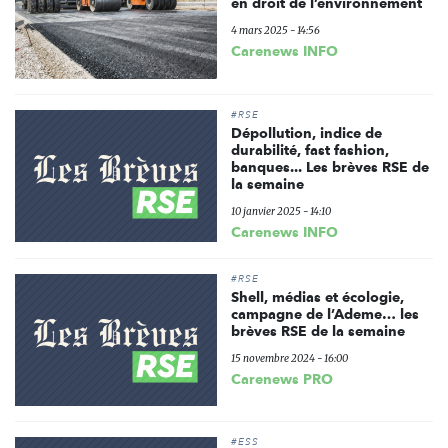
en droit de l’environnement
4 mars 2025 - 14:56
Carenews INFO
#RSE
Dépollution, indice de
durabilité, fast fashion,
banques... Les brèves RSE de
la semaine
10 janvier 2025 - 14:10
Carenews INFO
#RSE
Shell, médias et écologie,
campagne de l’Ademe… les
brèves RSE de la semaine
15 novembre 2024 - 16:00
Carenews PRO
#ESS