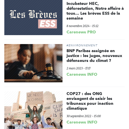
Incubateur HEC,
déforestation, Notre affaire à
tous… Les brèves ESS de la
semaine
8 novembre 2024 - 15:12
Carenews PRO
#ENVIRONNEMENT
BNP Paribas assignée en
justice : les juges, nouveaux
défenseurs du climat ?
2 mars 2023 - 17:17
Carenews INFO
COP27 : des ONG
envisagent de saisir les
tribunaux pour inaction
climatique
30 septembre 2022 - 15:00
Carenews INFO