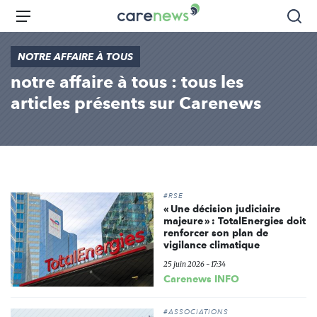
Aller
Carenews,
Menu
Rec
au
Le
contenu
média
NOTRE AFFAIRE À TOUS
principal
des
notre affaire à tous : tous les
acteurs
de
articles présents sur Carenews
l'engagement
#RSE
« Une décision judiciaire
majeure » : TotalEnergies doit
renforcer son plan de
vigilance climatique
25 juin 2026 - 17:34
Carenews INFO
#ASSOCIATIONS