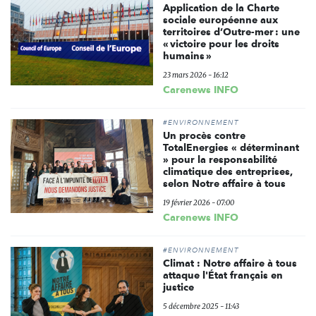
Application de la Charte
sociale européenne aux
territoires d’Outre-mer : une
« victoire pour les droits
humains »
23 mars 2026 - 16:12
Carenews INFO
#ENVIRONNEMENT
Un procès contre
TotalEnergies « déterminant
» pour la responsabilité
climatique des entreprises,
selon Notre affaire à tous
19 février 2026 - 07:00
Carenews INFO
#ENVIRONNEMENT
Climat : Notre affaire à tous
attaque l'État français en
justice
5 décembre 2025 - 11:43