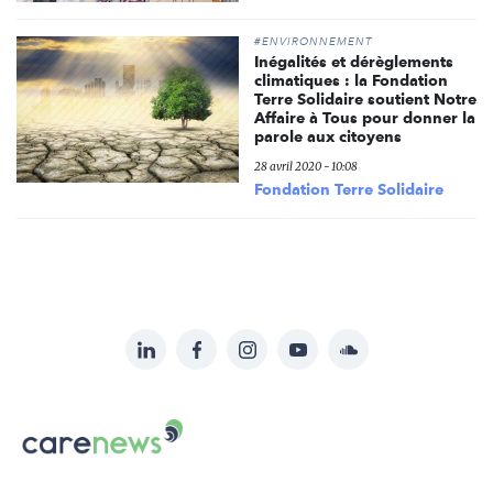
#ENVIRONNEMENT
Inégalités et dérèglements
climatiques : la Fondation
Terre Solidaire soutient Notre
Affaire à Tous pour donner la
parole aux citoyens
28 avril 2020 - 10:08
Fondation Terre Solidaire
LinkedIn
Facebook
Instagram
YouTube
Soundcloud
Suivez-
nous
Carenews,
sur:
Le
média