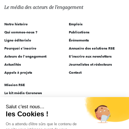
des
Le média
des acteurs
de l'engagement
acteurs
de
Notre histoire
Emplois
l'engagement
Qui sommes-nous ?
Publications
Ligne éditoriale
Évènements
Pourquoi s'inscrire
Annuaire des solutions RSE
Acteurs de l'engagement
S'inscrire aux newsletters
Actualités
Journalistes et rédacteurs
Appels à projets
Contact
Mission RSE
Le kit média Carenews
Groupe AEF
Salut c'est nous...
AEF info
les Cookies !
Novethic
On a attendu d'être sûrs que le contenu de
PRODURABLE