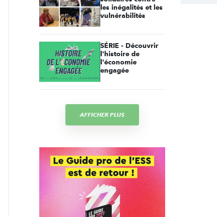
les inégalités et les
vulnérabilités
SÉRIE - Découvrir
l'histoire de
l'économie
engagée
AFFICHER PLUS