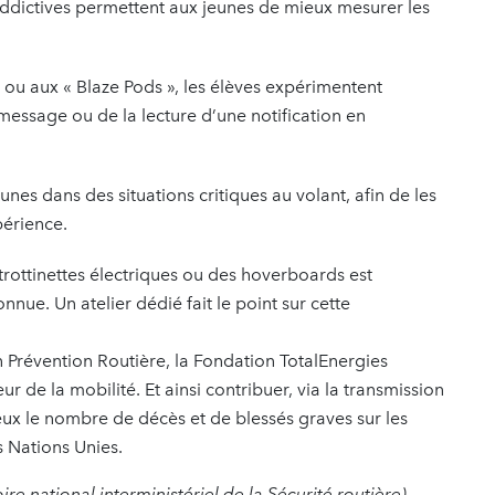
addictives permettent aux jeunes de mieux mesurer les
 » ou aux « Blaze Pods », les élèves expérimentent
message ou de la lecture d’une notification en
eunes dans des situations critiques au volant, afin de les
périence.
trottinettes électriques ou des hoverboards est
nue. Un atelier dédié fait le point sur cette
ion Prévention Routière, la Fondation TotalEnergies
 de la mobilité. Et ainsi contribuer, via la transmission
 deux le nombre de décès et de blessés graves sur les
s Nations Unies.
re national interministériel de la Sécurité routière)