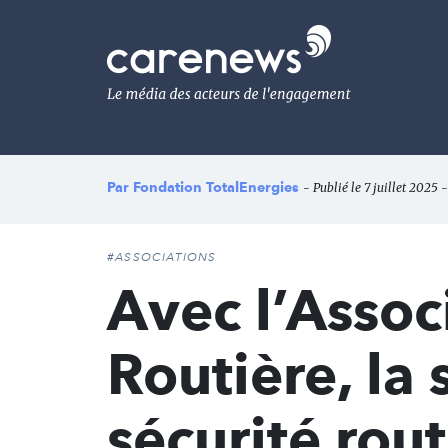
Aller
au
Carenews,
contenu
Le
principal
média
des
acteurs
de
l'engagement
Par
Fondation TotalEnergies
- Publié le 7 juillet 2025 
#ASSOCIATIONS
Avec l’Assoc
Routière, la 
sécurité rou