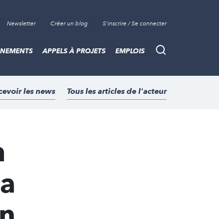
Newsletter
Créer un blog
S'inscrire / Se connecter
ÈNEMENTS
APPELS À PROJETS
EMPLOIS
Recherche
cevoir les news
Tous les articles de l'acteur
n
la
en