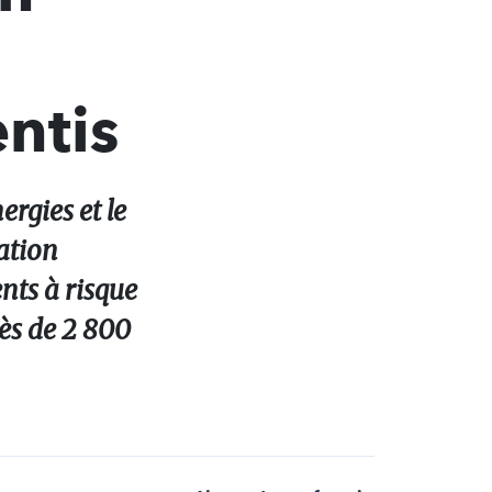
ntis
rgies et le
ation
nts à risque
rès de 2 800