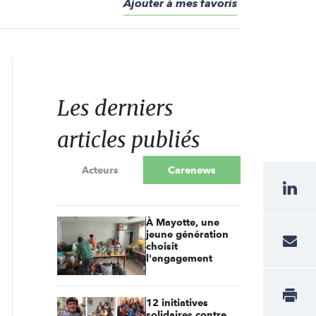
Ajouter à mes favoris
Les derniers
articles publiés
Acteurs
Carenews
À Mayotte, une
jeune génération
choisit
l'engagement
12 initiatives
solidaires contre