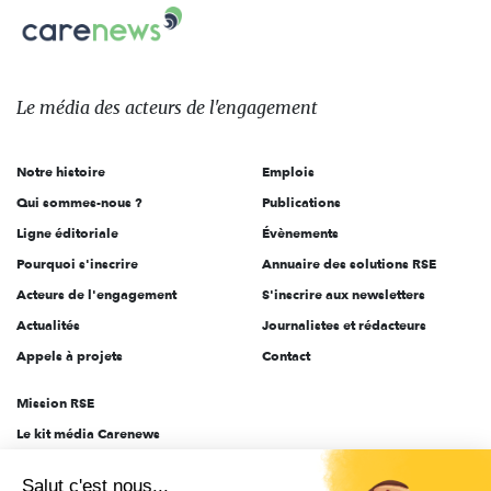
Carenews,
sur:
Le
média
des
Le média
des acteurs
de l'engagement
acteurs
de
Notre histoire
Emplois
l'engagement
Qui sommes-nous ?
Publications
Ligne éditoriale
Évènements
Pourquoi s'inscrire
Annuaire des solutions RSE
Acteurs de l'engagement
S'inscrire aux newsletters
Actualités
Journalistes et rédacteurs
Appels à projets
Contact
Mission RSE
Le kit média Carenews
Groupe AEF
Salut c'est nous...