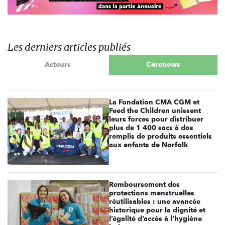
Les derniers articles publiés
Acteurs
Carenews
La Fondation CMA CGM et
Feed the Children unissent
leurs forces pour distribuer
plus de 1 400 sacs à dos
remplis de produits essentiels
aux enfants de Norfolk
Remboursement des
protections menstruelles
réutilisables : une avancée
historique pour la dignité et
l’égalité d’accès à l’hygiène