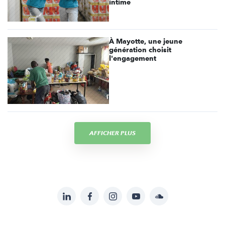
intime
À Mayotte, une jeune
génération choisit
l'engagement
AFFICHER PLUS
LinkedIn
Facebook
Instagram
YouTube
Soundcloud
Suivez-
nous