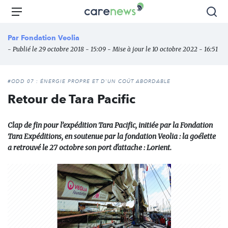
Aller
Carenews,
Menu
Rec
au
Le
contenu
média
Par
Fondation Veolia
principal
des
- Publié le 29 octobre 2018 - 15:09 - Mise à jour le 10 octobre 2022 - 16:51
acteurs
de
l'engagement
#ODD 07 : ÉNERGIE PROPRE ET D'UN COÛT ABORDABLE
Retour de Tara Pacific
Clap de fin pour l’expédition Tara Pacific, initiée par la Fondation
Tara Expéditions, en soutenue par la fondation Veolia : la goélette
a retrouvé le 27 octobre son port d'attache : Lorient.