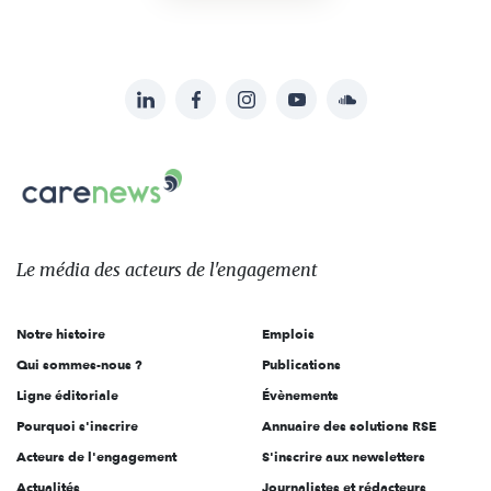
LinkedIn
Facebook
Instagram
YouTube
Soundcloud
Suivez-
nous
Carenews,
sur:
Le
média
des
Le média
des acteurs
de l'engagement
acteurs
de
Notre histoire
Emplois
l'engagement
Qui sommes-nous ?
Publications
Ligne éditoriale
Évènements
Pourquoi s'inscrire
Annuaire des solutions RSE
Acteurs de l'engagement
S'inscrire aux newsletters
Actualités
Journalistes et rédacteurs