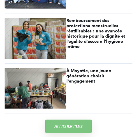
Remboursement des
protections menstruelles
réutilisables : une avancée
historique pour la dignité et
l’égalité d’accès à l’hygiène
intime
À Mayotte, une jeune
génération choisit
l'engagement
AFFICHER PLUS