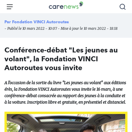
Aller
Carenews,
Menu
Rec
au
Le
contenu
média
Par
Fondation VINCI Autoroutes
principal
des
- Publié le 10 mars 2022 - 10:07 - Mise à jour le 10 mars 2022 - 18:18
acteurs
de
l'engagement
Conférence-débat "Les jeunes au
volant", la Fondation VINCI
Autoroutes vous invite
A l'occasion de la sortie du livre "Les jeunes au volant" aux éditions
érès, la Fondation VINCI Autoroutes vous invite le 16 mars, à une
conférence-débat consacrée au rapport des jeunes à la conduite et
à la voiture. Inscription libre et gratuite, en présentiel et distanciel.