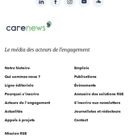
Suivez-
nous
Carenews,
sur:
Le
média
des
Le média
des acteurs
de l'engagement
acteurs
de
Notre histoire
Emplois
l'engagement
Qui sommes-nous ?
Publications
Ligne éditoriale
Évènements
Pourquoi s'inscrire
Annuaire des solutions RSE
Acteurs de l'engagement
S'inscrire aux newsletters
Actualités
Journalistes et rédacteurs
Appels à projets
Contact
Mission RSE