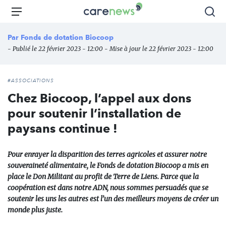
Aller
Carenews,
Menu
Rec
au
Le
contenu
média
Par
Fonds de dotation Biocoop
principal
des
- Publié le 22 février 2023 - 12:00 - Mise à jour le 22 février 2023 - 12:00
acteurs
de
l'engagement
#ASSOCIATIONS
Chez Biocoop, l’appel aux dons
pour soutenir l’installation de
paysans continue !
Pour enrayer la disparition des terres agricoles et assurer notre
souveraineté alimentaire, le Fonds de dotation Biocoop a mis en
place le Don Militant au profit de Terre de Liens. Parce que la
coopération est dans notre ADN, nous sommes persuadés que se
soutenir les uns les autres est l’un des meilleurs moyens de créer un
monde plus juste.