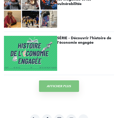
vulnérabilités
SÉRIE - Découvrir l'histoire de
l'économie engagée
AFFICHER PLUS
LinkedIn
Facebook
Instagram
YouTube
Soundcloud