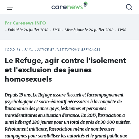
Aller
Carenews,
Menu
Rec
au
Le
contenu
média
Par
Carenews INFO
principal
des
- Publié le 24 juillet 2018 - 12:31 - Mise à jour le 24 juillet 2018 - 13:58
acteurs
de
l'engagement
#ODD 16 : PAIX, JUSTICE ET INSTITUTIONS EFFICACES
Le Refuge, agir contre l'isolement
et l'exclusion des jeunes
homosexuels
Depuis 15 ans, Le Refuge assure l'accueil et l'accompagnement
psychologique et socio-éducatif nécessaires à la conquête de
l'autonomie des jeunes gays, lesbiennes et personnes
transidentitaires en situation d'errance. En 2017, l'association a
ainsi hébergé 280 jeunes pour un total de près de 30 000 nuitées.
Résolument militante, l'association mène de nombreuses
campagnes pour sensibiliser les autorités et le grand public aux