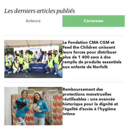
Les derniers articles publiés
Acteurs
Carenews
La Fondation CMA CGM et
Feed the Children unissent
leurs forces pour distribuer
plus de 1 400 sacs à dos
remplis de produits essentiels
aux enfants de Norfolk
Remboursement des
protections menstruelles
réutilisables : une avancée
historique pour la dignité et
l’égalité d’accès à l’hygiène
intime