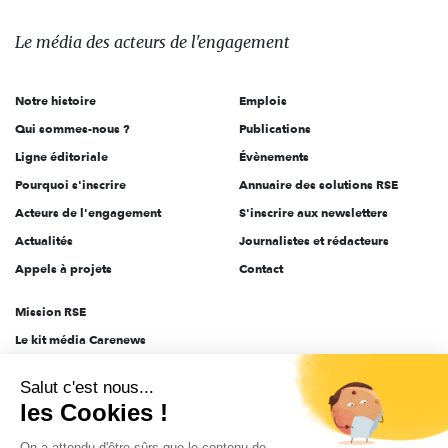
média
des
Le média
des acteurs
de l'engagement
acteurs
de
Notre histoire
Emplois
l'engagement
Qui sommes-nous ?
Publications
Ligne éditoriale
Évènements
Pourquoi s'inscrire
Annuaire des solutions RSE
Acteurs de l'engagement
S'inscrire aux newsletters
Actualités
Journalistes et rédacteurs
Appels à projets
Contact
Mission RSE
Le kit média Carenews
Groupe AEF
Salut c'est nous...
AEF info
les Cookies !
Novethic
On a attendu d'être sûrs que le contenu de