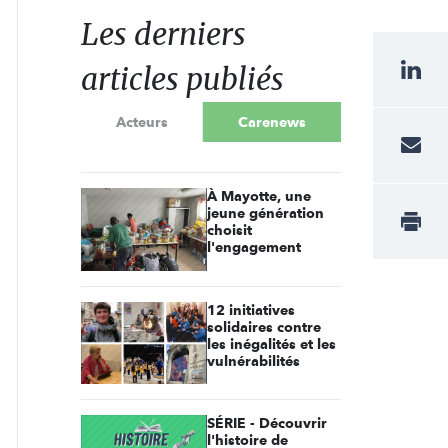
Les derniers
articles publiés
Acteurs
Carenews
À Mayotte, une
jeune génération
choisit
l'engagement
12 initiatives
solidaires contre
les inégalités et les
vulnérabilités
SÉRIE - Découvrir
l'histoire de