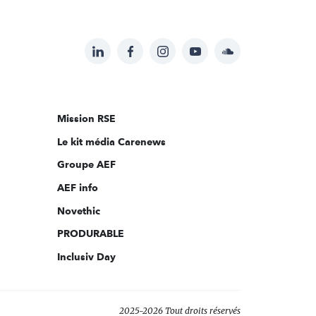
LinkedIn
Facebook
Instagram
YouTube
Soundcloud
Suivez-
nous
sur:
Mission RSE
Le kit média Carenews
Groupe AEF
AEF info
Novethic
PRODURABLE
Inclusiv Day
2025-2026 Tout droits réservés