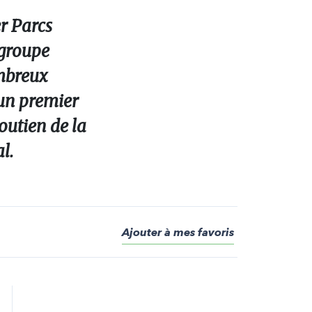
r Parcs
 groupe
ombreux
’un premier
soutien de la
l.
Ajouter à mes favoris