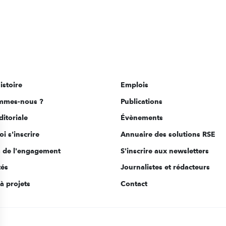
istoire
Emplois
mmes-nous ?
Publications
ditoriale
Évènements
i s'inscrire
Annuaire des solutions RSE
s de l'engagement
S'inscrire aux newsletters
tés
Journalistes et rédacteurs
à projets
Contact