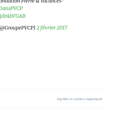
 Fondation Pierre & Vacances-
0ansPVCP
/PjdrAbVUAB
(@GroupePVCP)
2 février 2017
t
Signaler un contenu inapproprié