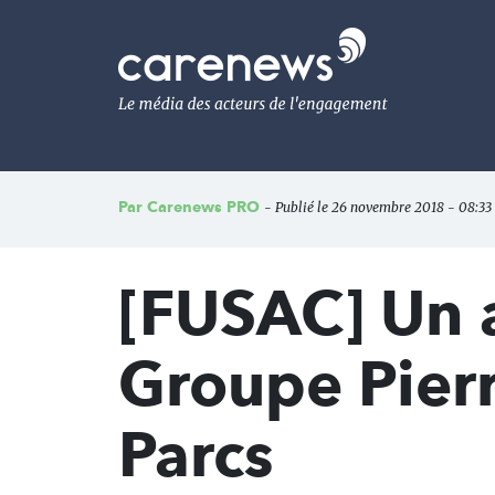
Aller
au
Carenews,
contenu
Le
principal
média
des
acteurs
de
l'engagement
Par
Carenews PRO
- Publié le 26 novembre 2018 - 08:33
[FUSAC] Un 
Groupe Pierr
Parcs