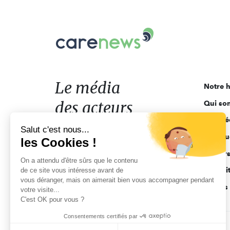
Carenews,
Le
média
des
acteurs
Le média
Notre h
de
des acteurs
Qui so
l'engagement
Ligne é
de l'engagement
Salut c'est nous...
Pourquo
les Cookies !
Acteur
On a attendu d'être sûrs que le contenu
Actuali
de ce site vous intéresse avant de
vous déranger, mais on aimerait bien vous accompagner pendant
Appels 
votre visite...
C'est OK pour vous ?
Consentements certifiés par
CGV
Données personnelles
Mentions légales