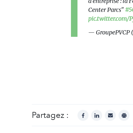
d'entreprise : la
Center Parcs"
#5
pic.twitter.com
— GroupePVCP 
Partagez :
facebook
linkedin
mail
prin