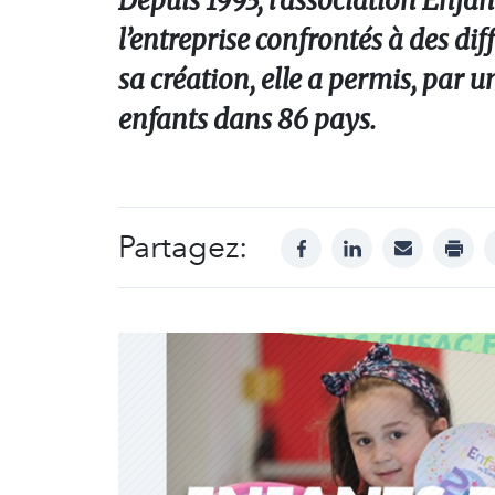
Depuis 1993, l’association Enfan
l’entreprise confrontés à des dif
sa création, elle a permis, par u
enfants dans 86 pays.
Partagez:
facebook
linkedin
mail
print