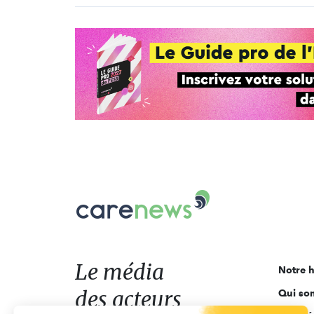
Carenews,
Le
média
des
acteurs
Le média
Notre h
de
des acteurs
Qui so
l'engagement