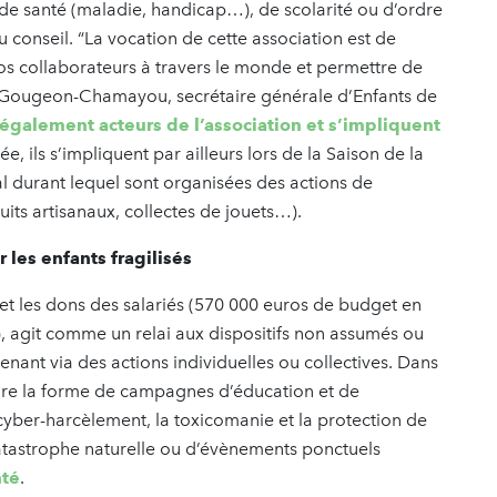
s de santé (maladie, handicap…), de scolarité ou d’ordre
u conseil. “La vocation de cette association est de
nos collaborateurs à travers le monde et permettre de
 Gougeon-Chamayou, secrétaire générale d’Enfants de
 également acteurs de l’association et s’impliquent
 ils s’impliquent par ailleurs lors de la Saison de la
al durant lequel sont organisées des actions de
duits artisanaux, collectes de jouets…).
 les enfants fragilisés
se et les dons des salariés (570 000 euros de budget en
, agit comme un relai aux dispositifs non assumés ou
enant via des actions individuelles ou collectives. Dans
dre la forme de campagnes d’éducation et de
cyber-harcèlement, la toxicomanie et la protection de
catastrophe naturelle ou d’évènements ponctuels
nté
.