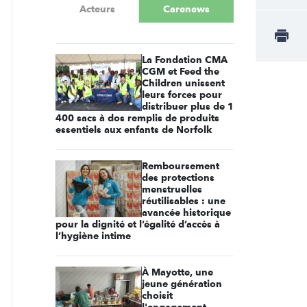
Acteurs
Carenews
La Fondation CMA
CGM et Feed the
Children unissent
leurs forces pour
distribuer plus de 1
400 sacs à dos remplis de produits
essentiels aux enfants de Norfolk
Remboursement
des protections
menstruelles
réutilisables : une
avancée historique
pour la dignité et l’égalité d’accès à
l’hygiène intime
À Mayotte, une
jeune génération
choisit