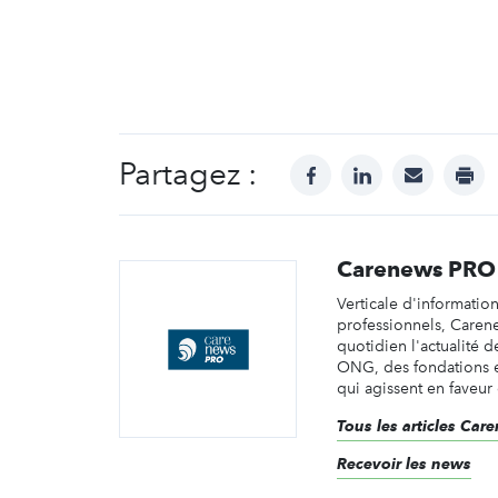
Partagez :
facebook
linkedin
mail
prin
Carenews PRO
Verticale d'informatio
professionnels, Caren
quotidien l'actualité d
ONG, des fondations e
qui agissent en faveur 
Tous les articles Ca
Recevoir les news