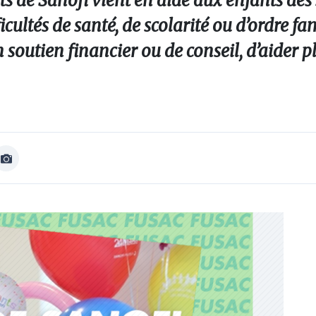
ts de Sanofi vient en aide aux enfants des 
ficultés de santé, de scolarité ou d’ordre fa
n soutien financier ou de conseil, d’aider p
Afficher
Image