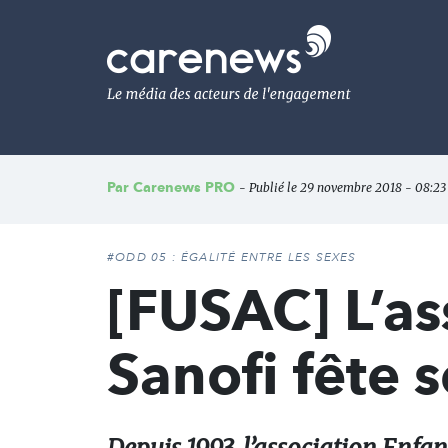
Aller
au
Carenews,
contenu
Le
principal
média
des
acteurs
de
l'engagement
Par
Carenews PRO
- Publié le 29 novembre 2018 - 08:23 
#ODD 05 : ÉGALITÉ ENTRE LES SEXES
[FUSAC] L’as
Sanofi fête 