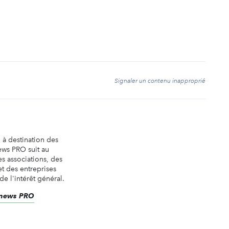
t
Signaler un contenu inapproprié
n à destination des
ews PRO suit au
es associations, des
t des entreprises
de l'intérêt général.
renews PRO