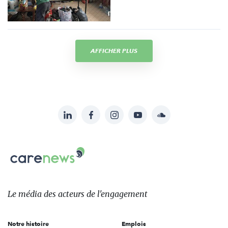
AFFICHER PLUS
LinkedIn
Facebook
Instagram
YouTube
Soundcloud
Suivez-
nous
Carenews,
sur:
Le
média
des
Le média
des acteurs
de l'engagement
acteurs
de
Notre histoire
Emplois
l'engagement