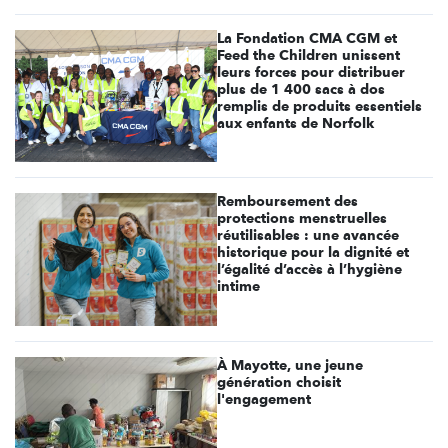
La Fondation CMA CGM et
Feed the Children unissent
leurs forces pour distribuer
plus de 1 400 sacs à dos
remplis de produits essentiels
aux enfants de Norfolk
Remboursement des
protections menstruelles
réutilisables : une avancée
historique pour la dignité et
l’égalité d’accès à l’hygiène
intime
À Mayotte, une jeune
génération choisit
l'engagement