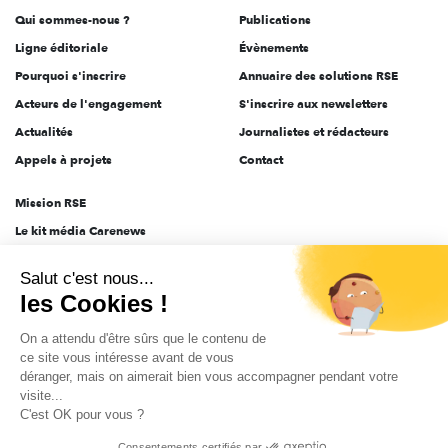
Qui sommes-nous ?
Publications
Ligne éditoriale
Évènements
Pourquoi s'inscrire
Annuaire des solutions RSE
Acteurs de l'engagement
S'inscrire aux newsletters
Actualités
Journalistes et rédacteurs
Appels à projets
Contact
Mission RSE
Le kit média Carenews
Groupe AEF
Salut c'est nous...
AEF info
les Cookies !
Novethic
On a attendu d'être sûrs que le contenu de
PRODURABLE
ce site vous intéresse avant de vous
Inclusiv Day
déranger, mais on aimerait bien vous accompagner pendant votre
visite...
C'est OK pour vous ?
CGV
Données personnelles
Mentions légales
2025-2026 Tout droits réservés
Consentements certifiés par