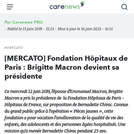
Aller
Carenews,
Menu
Rec
au
Le
contenu
média
Par
Carenews PRO
principal
des
- Publié le 13 juin 2019 - 11:23 - Mise à jour le 16 juin 2021 - 14:51
acteurs
de
l'engagement
#MERCATO
[MERCATO] Fondation Hôpitaux de
Paris : Brigitte Macron devient sa
présidente
Ce mercredi 12 juin 2019, l'épouse d'Emmanuel Macron, Brigitte
Macron a pris la présidence de la Fondation Hôpitaux de Paris -
Hôpitaux de France, sur proposition de Bernadette Chirac. Connue
du grand public grâce à l’opération « Pièces jaunes », cette
fondation a pour vocation l’amélioration de la qualité de vie des
enfants, des adolescents et des personnes âgées hospitalisés. Une
mission qu’a menée Bernadette Chirac pendant 25 ans.