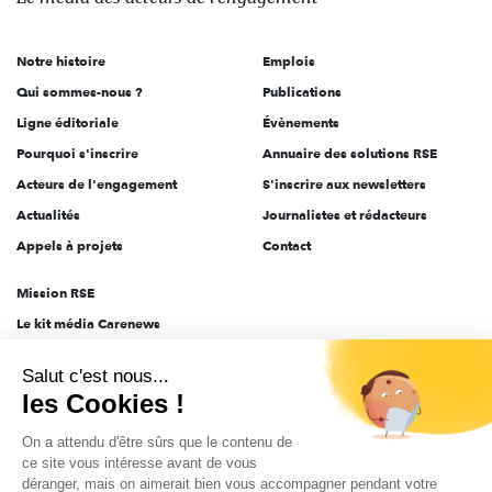
acteurs
de
Notre histoire
Emplois
l'engagement
Qui sommes-nous ?
Publications
Ligne éditoriale
Évènements
Pourquoi s'inscrire
Annuaire des solutions RSE
Acteurs de l'engagement
S'inscrire aux newsletters
Actualités
Journalistes et rédacteurs
Appels à projets
Contact
Mission RSE
Le kit média Carenews
Groupe AEF
Salut c'est nous...
AEF info
les Cookies !
Novethic
On a attendu d'être sûrs que le contenu de
PRODURABLE
ce site vous intéresse avant de vous
Inclusiv Day
déranger, mais on aimerait bien vous accompagner pendant votre