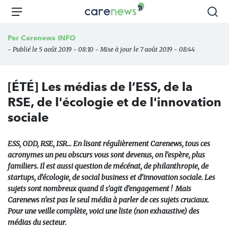
Aller
Carenews,
Menu
Rec
au
Le
contenu
média
Par
Carenews INFO
principal
des
- Publié le 5 août 2019 - 08:10 - Mise à jour le 7 août 2019 - 08:44
acteurs
de
l'engagement
[ÉTÉ] Les médias de l’ESS, de la
RSE, de l'écologie et de l'innovation
sociale
ESS, ODD, RSE, ISR… En lisant régulièrement Carenews, tous ces
acronymes un peu obscurs vous sont devenus, on l’espère, plus
familiers. Il est aussi question de mécénat, de philanthropie, de
startups, d’écologie, de social business et d’innovation sociale. Les
sujets sont nombreux quand il s’agit d’engagement ! Mais
Carenews n’est pas le seul média à parler de ces sujets cruciaux.
Pour une veille complète, voici une liste (non exhaustive) des
médias du secteur.