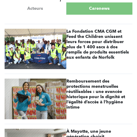
Acteurs
Carenews
La Fondation CMA CGM et
Feed the Children unissent
leurs forces pour distribuer
plus de 1 400 sacs à dos
remplis de produits essentiels
aux enfants de Norfolk
Remboursement des
protections menstruelles
réutilisables : une avancée
historique pour la dignité et
l’égalité d’accès à l’hygiène
intime
À Mayotte, une jeune
génération choisit