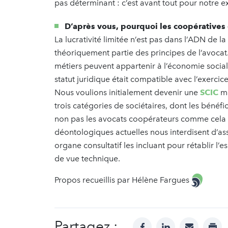
pas déterminant : c’est avant tout pour notre exp
D’après vous, pourquoi les coopératives 
La lucrativité limitée n’est pas dans l’ADN de l
théoriquement partie des principes de l’avoca
métiers peuvent appartenir à l’économie sociale
statut juridique était compatible avec l’exercic
Nous voulions initialement devenir une
SCIC
ma
trois catégories de sociétaires, dont les bénéfici
non pas les avocats coopérateurs comme cela po
déontologiques actuelles nous interdisent d’asso
organe consultatif les incluant pour rétablir l’e
de vue technique.
Propos recueillis par Hélène Fargues
Partagez :
facebook
linkedin
mail
prin