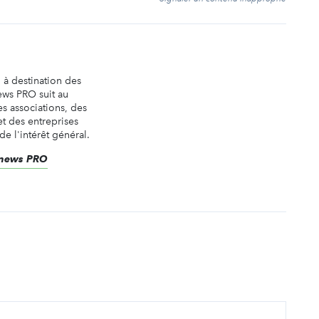
n à destination des
ews PRO suit au
es associations, des
t des entreprises
de l'intérêt général.
renews PRO