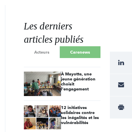
Les derniers
articles publiés
Acteurs
Carenews
À Mayotte, une
jeune génération
choisit
l'engagement
12 initiatives
solidaires contre
les inégalités et les
vulnérabilités