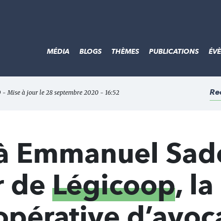
MÉDIA
BLOGS
THÈMES
PUBLICATIONS
ÉV
Re
 - Mise à jour le 28 septembre 2020 - 16:52
 à Emmanuel Sad
r de
Légicoop
, la
pérative d’avoc