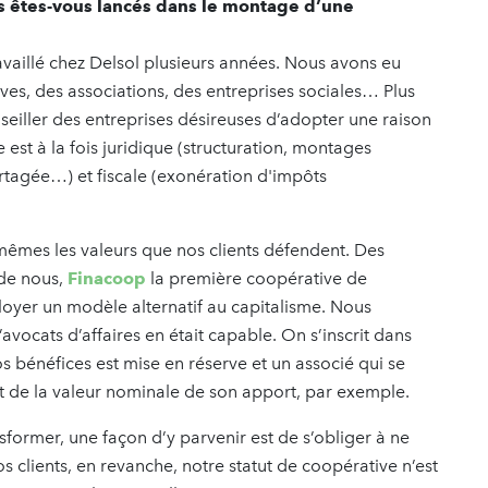
s êtes-vous lancés dans le montage d’une
aillé chez Delsol plusieurs années. Nous avons eu
es, des associations, des entreprises sociales… Plus
iller des entreprises désireuses d’adopter une raison
 est à la fois juridique (structuration, montages
rtagée…) et fiscale (exonération d'impôts
mêmes les valeurs que nos clients défendent. Des
de nous,
Finacoop
la première coopérative de
oyer un modèle alternatif au capitalisme. Nous
ocats d’affaires en était capable. On s’inscrit dans
s bénéfices est mise en réserve et un associé qui se
nt de la valeur nominale de son apport, par exemple.
former, une façon d’y parvenir est de s’obliger à ne
os clients, en revanche, notre statut de coopérative n’est