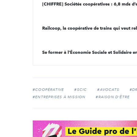
[CHIFFRE] Sociétés coopératives : 6,8 mds d’e
Railcoop, la coopérative de trains qui veut re
Se former à l’Économie Sociale et Solidaire e
#COOPÉRATIVE
#SCIC
#AVOCATS
#D
#ENTREPRISES À MISSION
#RAISON D'ÊTRE