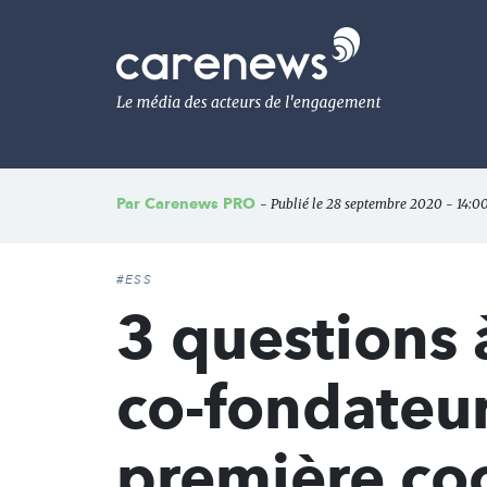
Aller
au
Carenews,
contenu
Le
principal
média
des
acteurs
de
l'engagement
Par
Carenews PRO
- Publié le 28 septembre 2020 - 14:00
#ESS
3 questions
co-fondateu
première coo