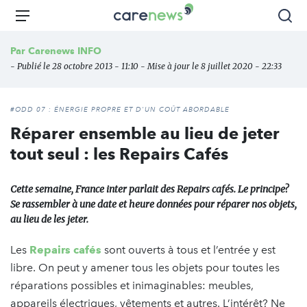
Aller
Carenews,
Menu
Rec
au
Le
contenu
média
Par
Carenews INFO
principal
des
- Publié le 28 octobre 2013 - 11:10 - Mise à jour le 8 juillet 2020 - 22:33
acteurs
de
l'engagement
#ODD 07 : ÉNERGIE PROPRE ET D'UN COÛT ABORDABLE
Réparer ensemble au lieu de jeter
tout seul : les Repairs Cafés
Cette semaine, France inter parlait des Repairs cafés. Le principe?
Se rassembler à une date et heure données pour réparer nos objets,
au lieu de les jeter.
Les
Repairs cafés
sont ouverts à tous et l’entrée y est
libre. On peut y amener tous les objets pour toutes les
réparations possibles et inimaginables: meubles,
appareils électriques, vêtements et autres. L’intérêt? Ne