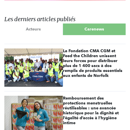
Les derniers articles publiés
Acteurs
Carenews
La Fondation CMA CGM et
Feed the Children unissent
leurs forces pour distribuer
plus de 1 400 sacs à dos
remplis de produits essentiels
aux enfants de Norfolk
Remboursement des
protections menstruelles
réutilisables : une avancée
historique pour la dignité et
l’égalité d’accès à l’hygiène
intime