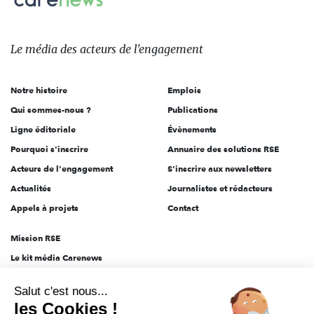
sur:
Le
média
des
Le média
des acteurs
de l'engagement
acteurs
de
Notre histoire
Emplois
l'engagement
Qui sommes-nous ?
Publications
Ligne éditoriale
Évènements
Pourquoi s'inscrire
Annuaire des solutions RSE
Acteurs de l'engagement
S'inscrire aux newsletters
Actualités
Journalistes et rédacteurs
Appels à projets
Contact
Mission RSE
Le kit média Carenews
Groupe AEF
Salut c'est nous...
AEF info
les Cookies !