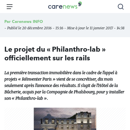
Aller
Carenews,
Menu
Rec
au
Le
contenu
média
Par
Carenews INFO
principal
des
- Publié le 20 décembre 2016 - 15:16 - Mise à jour le 11 janvier 2017 - 14:38
acteurs
de
l'engagement
Le projet du « Philanthro-lab »
officiellement sur les rails
La première transaction immobilière dans le cadre de l'appel à
projets « Réinventer Paris » vient de se concrétiser, dix mois
seulement après l'annonce des résultats. Il s'agit de l'Hôtel de la
Bûcherie, acquis par la Compagnie de Phalsbourg, pour y installer
son « Philanthro-lab ».