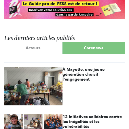
Les derniers articles publiés
Acteurs
Carenews
À Mayotte, une jeune
génération choisit
l'engagement
12 initiatives solidaires contre
les inégalités et les
vulnérabilités