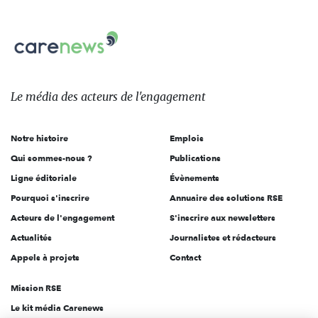
nous
Carenews,
sur:
Le
média
des
Le média
des acteurs
de l'engagement
acteurs
de
Notre histoire
Emplois
l'engagement
Qui sommes-nous ?
Publications
Ligne éditoriale
Évènements
Pourquoi s'inscrire
Annuaire des solutions RSE
Acteurs de l'engagement
S'inscrire aux newsletters
Actualités
Journalistes et rédacteurs
Appels à projets
Contact
Mission RSE
Le kit média Carenews