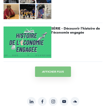
SÉRIE - Découvrir l'histoire de
l'économie engagée
AFFICHER PLUS
LinkedIn
Facebook
Instagram
YouTube
Soundcloud
Suivez-