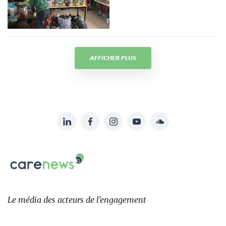
AFFICHER PLUS
LinkedIn
Facebook
Instagram
YouTube
Soundcloud
Suivez-
nous
Carenews,
sur:
Le
média
des
Le média
des acteurs
de l'engagement
acteurs
de