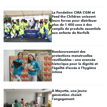
La Fondation CMA CGM et
Feed the Children unissent
leurs forces pour distribuer
plus de 1 400 sacs à dos
remplis de produits essentiels
aux enfants de Norfolk
Remboursement des
protections menstruelles
réutilisables : une avancée
historique pour la dignité et
l’égalité d’accès à l’hygiène
intime
À Mayotte, une jeune
génération choisit
l'engagement