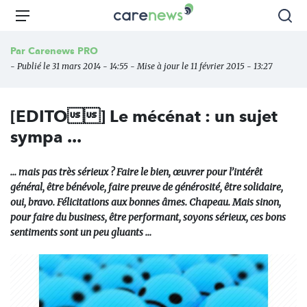
Aller
Carenews,
Menu
Rec
au
Le
contenu
média
Par
Carenews PRO
principal
des
- Publié le 31 mars 2014 - 14:55 - Mise à jour le 11 février 2015 - 13:27
acteurs
de
l'engagement
[EDITO] Le mécénat : un sujet
sympa ...
... mais pas très sérieux ? Faire le bien, œuvrer pour l’intérêt
général, être bénévole, faire preuve de générosité, être solidaire,
oui, bravo. Félicitations aux bonnes âmes. Chapeau. Mais sinon,
pour faire du business, être performant, soyons sérieux, ces bons
sentiments sont un peu gluants …