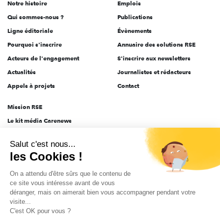
Notre histoire
Emplois
l'engagement
Qui sommes-nous ?
Publications
Ligne éditoriale
Évènements
Pourquoi s'inscrire
Annuaire des solutions RSE
Acteurs de l'engagement
S'inscrire aux newsletters
Actualités
Journalistes et rédacteurs
Appels à projets
Contact
Mission RSE
Le kit média Carenews
Groupe AEF
Salut c'est nous...
AEF info
les Cookies !
Novethic
On a attendu d'être sûrs que le contenu de
PRODURABLE
ce site vous intéresse avant de vous
Inclusiv Day
déranger, mais on aimerait bien vous accompagner pendant votre
visite...
C'est OK pour vous ?