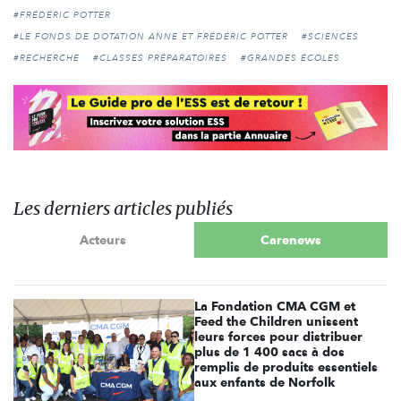
#FRÉDÉRIC POTTER
#LE FONDS DE DOTATION ANNE ET FRÉDÉRIC POTTER
#SCIENCES
#RECHERCHE
#CLASSES PRÉPARATOIRES
#GRANDES ÉCOLES
Les derniers articles publiés
Acteurs
Carenews
La Fondation CMA CGM et
Feed the Children unissent
leurs forces pour distribuer
plus de 1 400 sacs à dos
remplis de produits essentiels
aux enfants de Norfolk