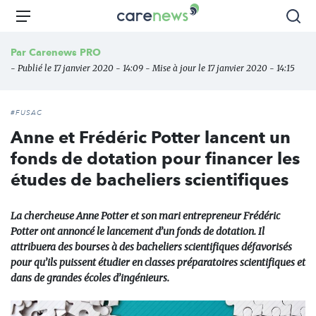
Aller
Carenews,
Menu
Rec
au
Le
contenu
média
Par
Carenews PRO
principal
des
- Publié le 17 janvier 2020 - 14:09 - Mise à jour le 17 janvier 2020 - 14:15
acteurs
de
l'engagement
#FUSAC
Anne et Frédéric Potter lancent un
fonds de dotation pour financer les
études de bacheliers scientifiques
La chercheuse Anne Potter et son mari entrepreneur Frédéric
Potter ont annoncé le lancement d’un fonds de dotation. Il
attribuera des bourses à des bacheliers scientifiques défavorisés
pour qu’ils puissent étudier en classes préparatoires scientifiques et
dans de grandes écoles d’ingénieurs.