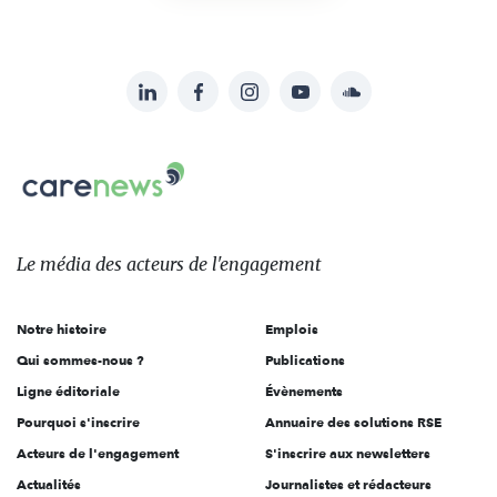
LinkedIn
Facebook
Instagram
YouTube
Soundcloud
Suivez-
nous
Carenews,
sur:
Le
média
des
Le média
des acteurs
de l'engagement
acteurs
de
Notre histoire
Emplois
l'engagement
Qui sommes-nous ?
Publications
Ligne éditoriale
Évènements
Pourquoi s'inscrire
Annuaire des solutions RSE
Acteurs de l'engagement
S'inscrire aux newsletters
Actualités
Journalistes et rédacteurs