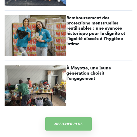
Remboursement des
protections menstruelles
réutilisables : une avancée
historique pour la dignité et
l’égalité d’accès à l’hygiène
intime
À Mayotte, une jeune
génération choisit
l'engagement
AFFICHER PLUS