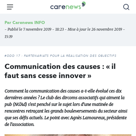
Aller
Carenews,
Menu
Rec
au
Le
contenu
média
Par
Carenews INFO
principal
des
- Publié le 7 novembre 2019 - 18:23 - Mise à jour le 26 novembre 2019 -
acteurs
15:19
de
l'engagement
#ODD 17 : PARTENARIATS POUR LA RÉALISATION DES OBJECTIFS
Communication des causes : « il
faut sans cesse innover »
Comment la communication des causes a-t-elle évolué ces dix
dernières années ? Le club des dircoms associatifs qui aiment la
pub (NG'Ad) s’est penché sur le sujet lors d’une matinée de
rencontres retraçant les grands bouleversements du secteur ainsi
que ses défis actuels. Le point avec Agnès Lamoureux, présidente
de l’association.