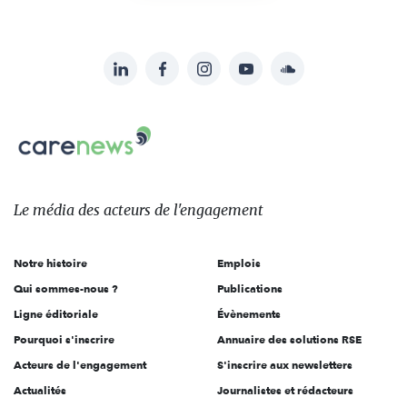
LinkedIn
Facebook
Instagram
YouTube
Soundcloud
Suivez-
nous
Carenews,
sur:
Le
média
des
Le média
des acteurs
de l'engagement
acteurs
de
Notre histoire
Emplois
l'engagement
Qui sommes-nous ?
Publications
Ligne éditoriale
Évènements
Pourquoi s'inscrire
Annuaire des solutions RSE
Acteurs de l'engagement
S'inscrire aux newsletters
Actualités
Journalistes et rédacteurs