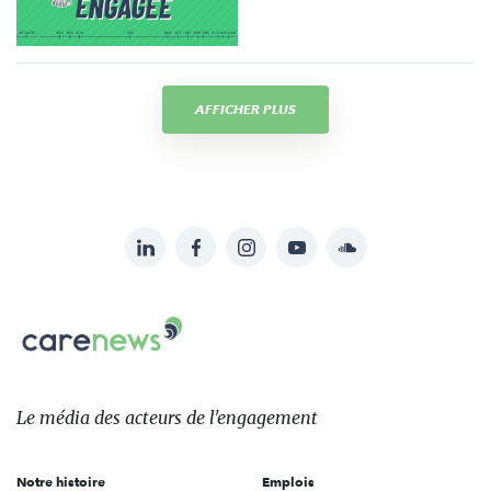
AFFICHER PLUS
LinkedIn
Facebook
Instagram
YouTube
Soundcloud
Suivez-
nous
Carenews,
sur:
Le
média
des
Le média
des acteurs
de l'engagement
acteurs
de
Notre histoire
Emplois
l'engagement