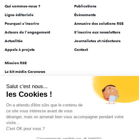
Qui sommes-nous ?
Publications
Ligne éditoriale
Évènements
Pourquoi s'inscrire
Annuaire des solutions RSE
Acteurs de l'engagement
S'inscrire aux newsletters
Actualités
Journalistes et rédacteurs
Appels à projets
Contact
Mission RSE
Le kit média Carenews
Groupe AEF
Salut c'est nous...
AEF info
les Cookies !
Novethic
On a attendu d'être sûrs que le contenu de
PRODURABLE
ce site vous intéresse avant de vous
Inclusiv Day
déranger, mais on aimerait bien vous accompagner pendant votre
visite...
C'est OK pour vous ?
CGV
Données personnelles
Mentions légales
2025-2026 Tout droits réservés
Consentements certifiés par