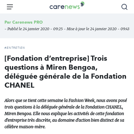
Aller
Carenews,
Menu
Rec
au
Le
contenu
média
Par
Carenews PRO
principal
des
- Publié le 24 janvier 2020 - 09:25 - Mise à jour le 24 janvier 2020 - 09:43
acteurs
de
l'engagement
#ENTRETIEN
[Fondation d’entreprise] Trois
questions à Miren Bengoa,
déléguée générale de la Fondation
CHANEL
Alors que se tient cette semaine la Fashion Week, nous avons posé
trois questions à la déléguée générale de la Fondation CHANEL,
Miren Bengoa. Elle nous explique les activités de cette fondation
d’entreprise très discrète, au domaine d’action bien distinct de sa
célèbre maison-mère.