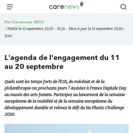
Aller
Carenews,
Menu
Rec
au
Le
contenu
média
Par
Carenews INFO
principal
des
- Publié le 11 septembre 2020 - 11:24 - Mise à jour le 11 septembre 2020 -
acteurs
11:43
de
l'engagement
L'agenda de l'engagement du 11
au 20 septembre
Quels sont les temps forts de l'ESS, du mécénat et de la
philanthropie ces prochains jours ? Assistez à France Digitale Day
au musée des arts forains. Participez au lancement de la semaine
européenne de la mobilité et de la semaine européenne du
développement durable et relevez le défi du No Plastic Challenge
2020.