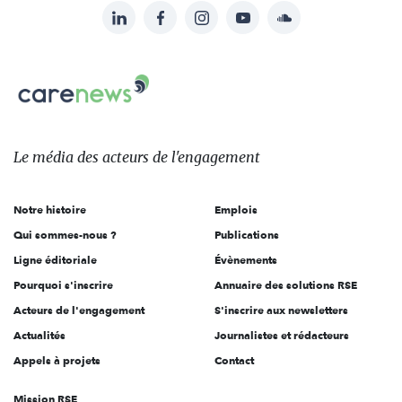
LinkedIn
Facebook
Instagram
YouTube
Soundcloud
Suivez-
nous
Carenews,
sur:
Le
média
des
Le média
des acteurs
de l'engagement
acteurs
de
Notre histoire
Emplois
l'engagement
Qui sommes-nous ?
Publications
Ligne éditoriale
Évènements
Pourquoi s'inscrire
Annuaire des solutions RSE
Acteurs de l'engagement
S'inscrire aux newsletters
Actualités
Journalistes et rédacteurs
Appels à projets
Contact
Mission RSE