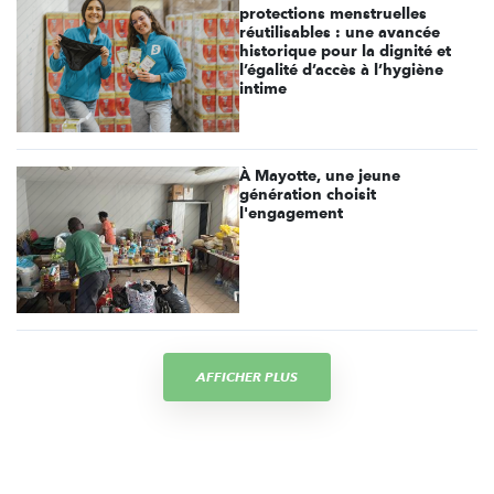
protections menstruelles
réutilisables : une avancée
historique pour la dignité et
l’égalité d’accès à l’hygiène
intime
À Mayotte, une jeune
génération choisit
l'engagement
AFFICHER PLUS