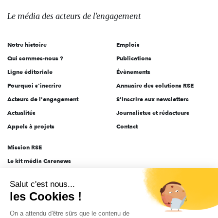
média
des
Le média
des acteurs
de l'engagement
acteurs
de
Notre histoire
Emplois
l'engagement
Qui sommes-nous ?
Publications
Ligne éditoriale
Évènements
Pourquoi s'inscrire
Annuaire des solutions RSE
Acteurs de l'engagement
S'inscrire aux newsletters
Actualités
Journalistes et rédacteurs
Appels à projets
Contact
Mission RSE
Le kit média Carenews
Groupe AEF
Salut c'est nous...
AEF info
les Cookies !
Novethic
On a attendu d'être sûrs que le contenu de
PRODURABLE