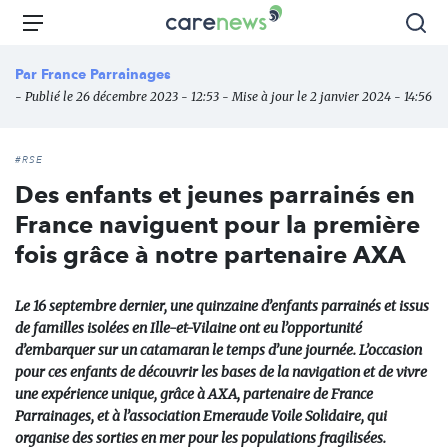
Aller
Carenews,
Menu
Rec
au
Le
contenu
média
Par
France Parrainages
principal
des
- Publié le 26 décembre 2023 - 12:53 - Mise à jour le 2 janvier 2024 - 14:56
acteurs
de
l'engagement
#RSE
Des enfants et jeunes parrainés en
France naviguent pour la première
fois grâce à notre partenaire AXA
Le 16 septembre dernier, une quinzaine d’enfants parrainés et issus
de familles isolées en Ille-et-Vilaine ont eu l’opportunité
d’embarquer sur un catamaran le temps d’une journée. L’occasion
pour ces enfants de découvrir les bases de la navigation et de vivre
une expérience unique, grâce à AXA, partenaire de France
Parrainages, et à l’association Emeraude Voile Solidaire, qui
organise des sorties en mer pour les populations fragilisées.